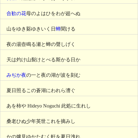
合歓の花
母のよはひをわが超へぬ
山をゆき谿ゆきいく日
蝉
聞ける
夜の湯壺鳴る瀬と蝉の聲しげく
天は灼け山裂けとべる斯かる日か
みぢか夜
の一と夜の湖が波を刻む
夏日照るこの蒼湖にわれら漕ぐ
あを柿や Hideyo Noguchi 此処に生れし
桑老ひぬ少年英世これを摘みし
かの爐見ゆかたむく軒を夏日洩れ