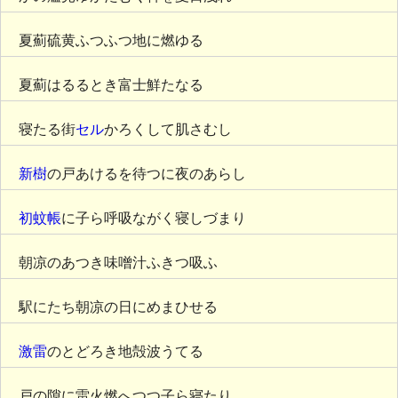
夏薊硫黄ふつふつ地に燃ゆる
夏薊はるるとき富士鮮たなる
寝たる街
セル
かろくして肌さむし
新樹
の戸あけるを待つに夜のあらし
初蚊帳
に子ら呼吸ながく寝しづまり
朝凉のあつき味噌汁ふきつ吸ふ
駅にたち朝凉の日にめまひせる
激雷
のとどろき地殻波うてる
戸の隙に雷火燃へつつ子ら寝たり