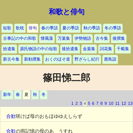
和歌と俳句
短歌
歌枕
俳句
春の季語
夏の季語
秋の季語
冬の季語
古事記の中の和歌
懐風藻
万葉集
伊勢物語
古今集
後撰集
拾遺集
源氏物語の中の短歌
後拾遺集
金葉集
詞花集
千載集
新古今集
新勅撰集
おくのほそ道
野ざらし紀行
鹿島詣
篠田悌二郎
新年
春
夏
秋
冬
1
2
3
4
5
6
7
8
9
10
11
12
13
合歓
咲けば母のおもほゆゆえしらず
合歓
の雨記憶の母のあゝうすれ