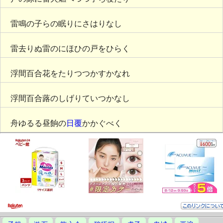
雷鳴の子らの眠りにさはりなし
雷去りぬ雷のにほひの戸をひらく
浮間百合花をたりつつかすかなれ
浮間百合蕗のしげりていつかなし
舟ゆるる昼餉の
日覆
かかぐべく