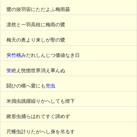
鷺の抜羽宙にただよふ梅雨曇
凛然と一羽高枝に梅雨の鷺
梅天の奥より来しが聖の鷺
夾竹桃
みだれしんじつ価値なき日
蛍
絶え恍惚世界消え畢んぬ
闘ひの構へ愛にも
兜虫
米搗虫跳躍繰りかへしても燈下
鍬形虫捕らはれてすぐ諦めず
尺蠖虫計りたがへし身を吊るす