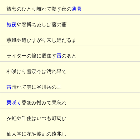
旅愁のひとり離れて黙す夜の
薄暑
短夜
や窓搏ちゐしは藤の蔓
薫風や追ひすがり来し姫だるま
ライターの焔に眉焦す
雷
のあと
朴咲けり雪渓今は汚れ果て
雷
晴れて雲に谷川岳の耳
栗咲く
香怨み憎みて果忘れ
夕虹や千住はいつも町匂ひ
仙人掌に花や波乱の遠兆し