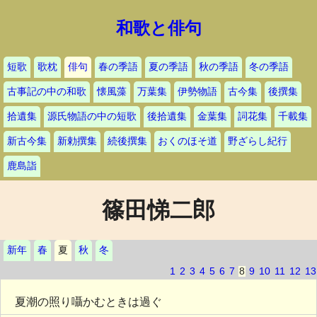
和歌と俳句
短歌
歌枕
俳句
春の季語
夏の季語
秋の季語
冬の季語
古事記の中の和歌
懐風藻
万葉集
伊勢物語
古今集
後撰集
拾遺集
源氏物語の中の短歌
後拾遺集
金葉集
詞花集
千載集
新古今集
新勅撰集
続後撰集
おくのほそ道
野ざらし紀行
鹿島詣
篠田悌二郎
新年
春
夏
秋
冬
1
2
3
4
5
6
7
8
9
10
11
12
13
夏潮の照り囁かむときは過ぐ