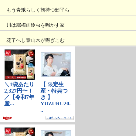
もう青蛾らしく朝待つ翅平ら
川は靄梅雨鈴虫を鳴かす家
花了へし泰山木が欝ぎこむ