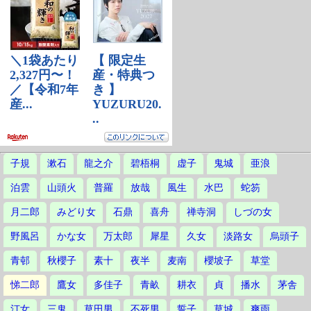
子規
漱石
龍之介
碧梧桐
虚子
鬼城
亜浪
泊雲
山頭火
普羅
放哉
風生
水巴
蛇笏
月二郎
みどり女
石鼎
喜舟
禅寺洞
しづの女
野風呂
かな女
万太郎
犀星
久女
淡路女
烏頭子
青邨
秋櫻子
素十
夜半
麦南
櫻坡子
草堂
悌二郎
鷹女
多佳子
青畝
耕衣
貞
播水
茅舎
汀女
三鬼
草田男
不死男
誓子
草城
爽雨