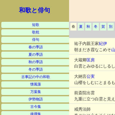
和歌と俳句
短歌
春
夏
秋
冬
賀
別
歌枕
俳句
祐子内親王家
紀伊
春の季語
朝まだき霞なこめそ
夏の季語
大蔵卿
匡房
秋の季語
白雲とみゆるにしる
冬の季語
大納言
公実
古事記の中の和歌
山櫻をしむにとまる
懐風藻
万葉集
前斎院出雲
九重に立つ白雲と見
伊勢物語
古今集
戒秀法師
後撰集