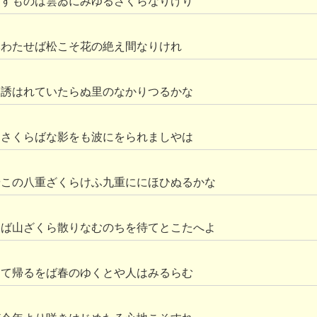
なすものは雲ゐにみゆるさくらなりけり
みわたせば松こそ花の絶え間なりけれ
に誘はれていたらぬ里のなかりつるかな
はさくらばな影をも波にをられましやは
やこの八重ざくらけふ九重ににほひぬるかな
らば山ざくら散りなむのちを待てとこたへよ
りて帰るをば春のゆくとや人はみるらむ