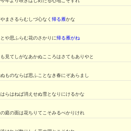
ど今年より咲きはじめたる心地こそすれ
ひやまさるらむしづ心なく
帰る雁
かな
じとや思ふらむ花のさかりに
帰る雁がね
よも見てしがなあかぬこころはさてもありやと
らぬものならば思ふことなき春にぞあらまし
をはらはねば消えせぬ雪となりにけるかな
との庭の面は花ちりてこそみるべかりけれ