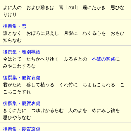
よに人の および難きは 富士の山 麓にたかき 思ひな
りけり
後撰集・恋
誰となく おぼろに見えし 月影に わくる心を おもひ
知らなむ
後撰集・離別羈旅
今はとて たちかへりゆく ふるさとの
不破の関路
に
みやこわするな
後撰集・慶賀哀傷
君がため 移して植うる くれ竹に ちよもこもれる こ
こちこそすれ
後撰集・慶賀哀傷
きくにだに つゆけかるらむ 人のよを めにみし袖を
思ひやらなむ
後撰集・慶賀哀傷