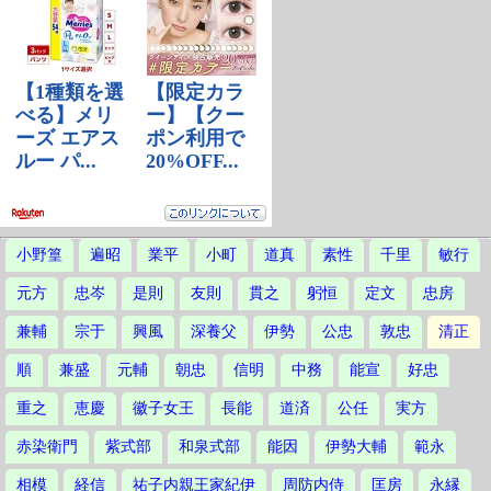
小野篁
遍昭
業平
小町
道真
素性
千里
敏行
元方
忠岑
是則
友則
貫之
躬恒
定文
忠房
兼輔
宗于
興風
深養父
伊勢
公忠
敦忠
清正
順
兼盛
元輔
朝忠
信明
中務
能宣
好忠
重之
恵慶
徽子女王
長能
道済
公任
実方
赤染衛門
紫式部
和泉式部
能因
伊勢大輔
範永
相模
経信
祐子内親王家紀伊
周防内侍
匡房
永縁