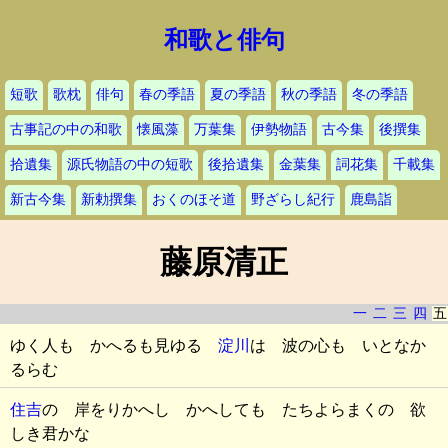
和歌と俳句
短歌
歌枕
俳句
春の季語
夏の季語
秋の季語
冬の季語
古事記の中の和歌
懐風藻
万葉集
伊勢物語
古今集
後撰集
拾遺集
源氏物語の中の短歌
後拾遺集
金葉集
詞花集
千載集
新古今集
新勅撰集
おくのほそ道
野ざらし紀行
鹿島詣
藤原清正
一
二
三
四
五
ゆく人も かへるも見ゆる
淀川
は 波の心も いとなか
るらむ
住吉
の 岸をりかへし かへしても たちよらまくの 欲
しき君かな