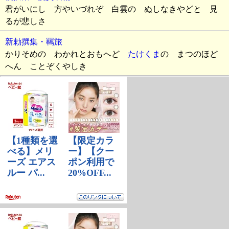
君がいにし 方やいづれぞ 白雲の ぬしなきやどと 見
るが悲しさ
新勅撰集・羈旅
かりそめの わかれとおもへど
たけくま
の まつのほど
へん ことぞくやしき