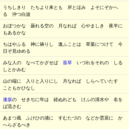
うちしきり たちより来とも 岸とほみ よそにぞかへ
る 沖つ白波
おぼつかな 曇れる空の 月なれば 心やましき 夜半に
もあるかな
ちはやふる 神に祷りし 逢ふことは 草葉につけて 今
日ぞ見ゆめる
みな人の なべてかざせば
葵草
いづれをそれの しる
しとかみむ
山の端に 入りと入りにし 月なれば しらへていたす
こともかひなし
逢坂
の せきぢに年は 経ぬれども けふの清水や 名を
ば流さむ
あまつ風 ふけひの浦に すむたづの などか雲居に か
へらざるべき