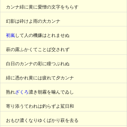
カンナ緋に黄に愛憎の文字をちらす
幻影は砕けよ雨の大カンナ
初嵐
して人の機嫌はとれませぬ
萩の露ふかくてことば交されず
白日のカンナの彩に瞳つぶれぬ
緋に憑かれ黄には疲れて夕カンナ
熟れ
ざくろ
濃き朝霧を噛んでゐし
寄り添うてわれは釣らずよ鯊日和
おもひ濃くなりゆくばかり萩を去る