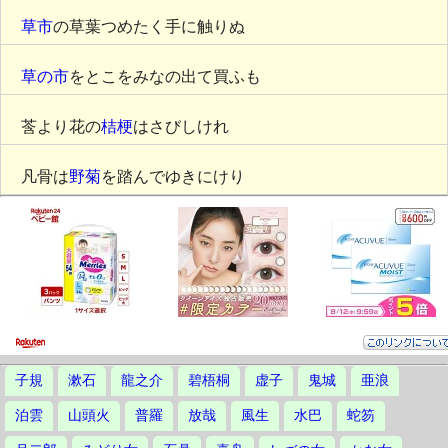
草市
の草葉つめたく手に触りぬ
草の市
をとこをみなの出て買ふも
莟より花の
桔梗
はさびしけれ
凡骨は
野菊
を踏んでゆきにけり
子規
漱石
龍之介
碧梧桐
虚子
鬼城
亜浪
泊雲
山頭火
普羅
放哉
風生
水巴
蛇笏