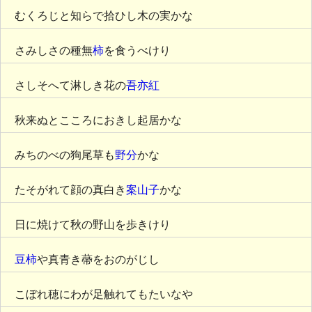
むくろじと知らで拾ひし木の実かな
さみしさの種無
柿
を食うべけり
さしそへて淋しき花の
吾亦紅
秋来ぬとこころにおきし起居かな
みちのべの狗尾草も
野分
かな
たそがれて顔の真白き
案山子
かな
日に焼けて秋の野山を歩きけり
豆柿
や真青き蔕をおのがじし
こぼれ穂にわが足触れてもたいなや