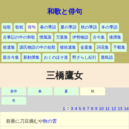
和歌と俳句
短歌
歌枕
俳句
春の季語
夏の季語
秋の季語
冬の季語
古事記の中の和歌
懐風藻
万葉集
伊勢物語
古今集
後撰集
拾遺集
源氏物語の中の短歌
後拾遺集
金葉集
詞花集
千載集
新古今集
新勅撰集
おくのほそ道
野ざらし紀行
鹿島詣
三橋鷹女
新年
春
夏
秋
冬
1
2
3
4
5
6
7
8
9
10
11
12
13
14
前垂に刀豆摘むや
秋の雲