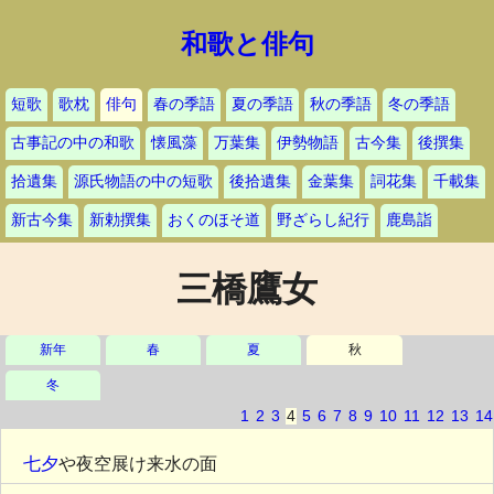
和歌と俳句
短歌
歌枕
俳句
春の季語
夏の季語
秋の季語
冬の季語
古事記の中の和歌
懐風藻
万葉集
伊勢物語
古今集
後撰集
拾遺集
源氏物語の中の短歌
後拾遺集
金葉集
詞花集
千載集
新古今集
新勅撰集
おくのほそ道
野ざらし紀行
鹿島詣
三橋鷹女
新年
春
夏
秋
冬
1
2
3
4
5
6
7
8
9
10
11
12
13
14
七夕
や夜空展け来水の面