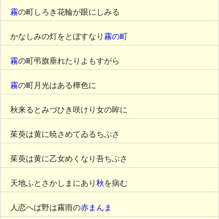
霧
の町しろき花輪が眼にしみる
かなしみの灯をとぼすなり
霧の町
霧
の町弔旗垂れたりよもすがら
霧
の町月光はある樺色に
秋来るとみづひき咲けり女の眸に
茱萸は黄に暁さめてゐるちぶさ
茱萸は黄に乙女めくなり吾ちぶさ
天地ふとさかしまにあり
秋
を病む
人恋へば野は霧雨の
赤まんま