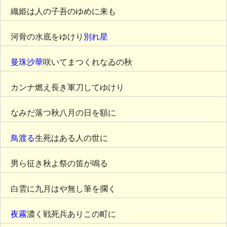
織姫は人の子吾のゆめに来も
河骨の水底をゆけり
別れ星
曼珠沙華
咲いてまつくれなゐの秋
カンナ燃え長き軍刀してゆけり
なみだ落つ秋八月の日を額に
鳥渡る
生死はある人の世に
男ら征き秋よ祭の笛が鳴る
白雲に九月はや無し筆を擱く
夜霧
濃く戦死兵ありこの町に