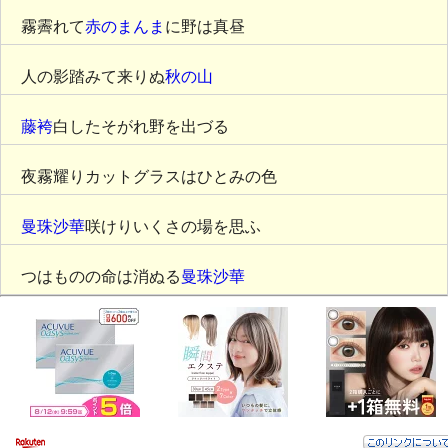
霧霽れて
赤のまんま
に野は真昼
人の影踏みて来りぬ
秋の山
藤袴
白したそがれ野を出づる
夜霧耀りカットグラスはひとみの色
曼珠沙華
咲けりいくさの場を思ふ
つはものの命は消ぬる
曼珠沙華