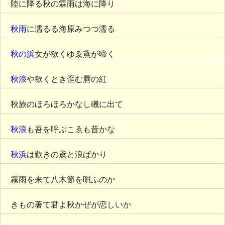
陸に降る秋の霖雨は海に降り
秋雨
に濡るる海原みつつ濡る
秋の浜
女が欷くゆゑ鳶が啼く
秋浪
や欷くとき歪む唇の紅
秋旅のほろほろかなし磯に出て
秋浪
も吾を呼ぶこゑも昔かな
秋浜
は歎きの鳶と浪ばかり
霧雨を来て八木節を唄ふのか
きもの著て君よ秋かぜが恋しいか