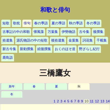
和歌と俳句
短歌
歌枕
俳句
春の季語
夏の季語
秋の季語
冬の季語
古事記の中の和歌
懐風藻
万葉集
伊勢物語
古今集
後撰集
拾遺集
源氏物語の中の短歌
後拾遺集
金葉集
詞花集
千載集
新古今集
新勅撰集
続後撰集
おくのほそ道
野ざらし紀行
鹿島詣
三橋鷹女
新年
春
夏
秋
冬
1
2
3
4
5
6
7
8
9
10
11
12
13
14