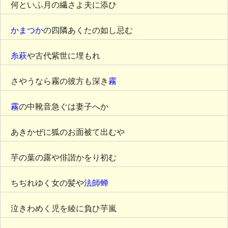
何といふ月の繊さよ夫に添ひ
かまつか
の四隣あくたの如し忌む
糸萩
や古代紫世に埋もれ
さやうなら霧の彼方も深き
霧
霧
の中靴音急ぐは妻子へか
あきかぜに狐のお面被て出むや
芋の葉の露や俳諧かをり初む
ちぢれゆく女の髪や
法師蝉
泣きわめく児を綾に負ひ芋嵐