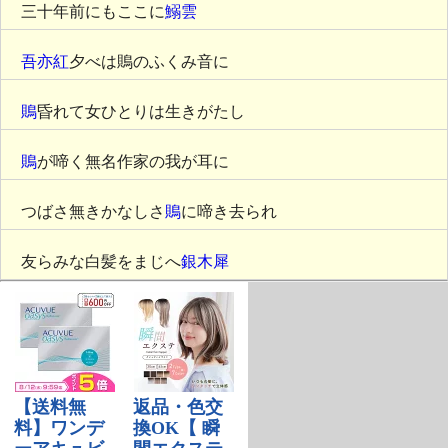
三十年前にもここに
鰯雲
吾亦紅
夕べは鵙のふくみ音に
鵙
昏れて女ひとりは生きがたし
鵙
が啼く無名作家の我が耳に
つばさ無きかなしさ
鵙
に啼き去られ
友らみな白髪をまじへ
銀木犀