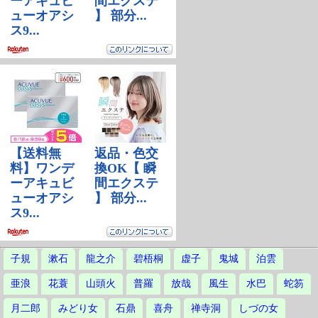
子規
漱石
龍之介
碧梧桐
虚子
鬼城
泊雲
亜浪
花蓑
山頭火
普羅
放哉
風生
水巴
蛇笏
月二郎
みどり女
石鼎
喜舟
禅寺洞
しづの女