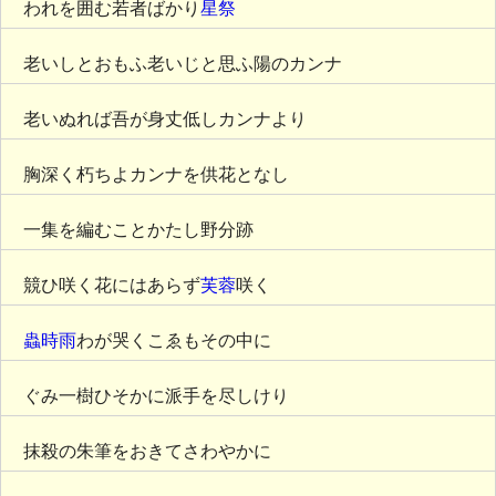
われを囲む若者ばかり
星祭
老いしとおもふ老いじと思ふ陽のカンナ
老いぬれば吾が身丈低しカンナより
胸深く朽ちよカンナを供花となし
一集を編むことかたし野分跡
競ひ咲く花にはあらず
芙蓉
咲く
蟲時雨
わが哭くこゑもその中に
ぐみ一樹ひそかに派手を尽しけり
抹殺の朱筆をおきてさわやかに