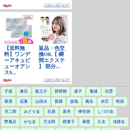
子規
漱石
龍之介
碧梧桐
虚子
鬼城
泊雲
亜浪
花蓑
山頭火
普羅
放哉
風生
水巴
蛇笏
月二郎
みどり女
石鼎
喜舟
禅寺洞
しづの女
野風呂
かな女
万太郎
橙黄子
犀星
久女
淡路女