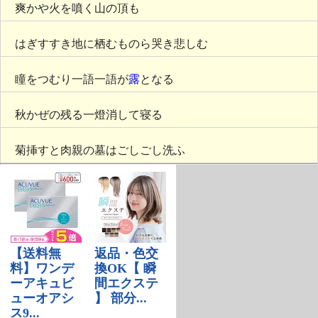
爽かや火を噴く山の頂も
はぎすすき地に栖むものら哭き悲しむ
瞳をつむり一語一語が
露
となる
秋かぜの残る一燈消して寝る
菊挿すと肉親の墓はごしごし洗ふ