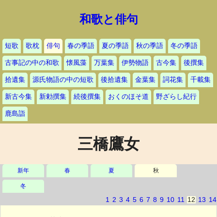
和歌と俳句
短歌
歌枕
俳句
春の季語
夏の季語
秋の季語
冬の季語
古事記の中の和歌
懐風藻
万葉集
伊勢物語
古今集
後撰集
拾遺集
源氏物語の中の短歌
後拾遺集
金葉集
詞花集
千載集
新古今集
新勅撰集
続後撰集
おくのほそ道
野ざらし紀行
鹿島詣
三橋鷹女
新年
春
夏
秋
冬
1
2
3
4
5
6
7
8
9
10
11
12
13
14