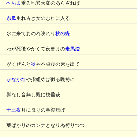
へちま
垂る地異天変のあらざれば
糸瓜
垂れ古き女のむれに入る
水に来ておのれ映れり
秋の蝶
わが死後やかくて夜更けの
走馬燈
がくぜんと
秋
や不貞寝の床を出て
かなかな
や指組めば似る晩祷に
響なし音無し既に枝垂萩
十三夜
月に孤りの鼻梁焦げ
葉ばかりのカンナとなりぬ祷りつつ