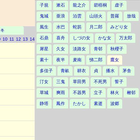
子規
漱石
龍之介
碧梧桐
虚子
鬼城
亜浪
泊雲
山頭火
普羅
放哉
風生
水巴
蛇笏
月二郎
みどり女
冬
石鼎
喜舟
しづの女
かな女
万太郎
9
10
11
12
13
14
犀星
久女
淡路女
青邨
秋櫻子
素十
夜半
麦南
悌二郎
鷹女
多佳子
青畝
耕衣
貞
播水
茅舎
汀女
三鬼
草田男
不死男
誓子
草城
爽雨
不器男
立子
林火
楸邨
静塔
鳳作
たかし
素逝
波郷