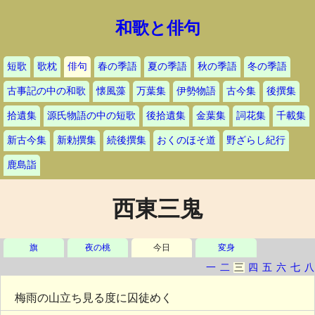
和歌と俳句
短歌
歌枕
俳句
春の季語
夏の季語
秋の季語
冬の季語
古事記の中の和歌
懐風藻
万葉集
伊勢物語
古今集
後撰集
拾遺集
源氏物語の中の短歌
後拾遺集
金葉集
詞花集
千載集
新古今集
新勅撰集
続後撰集
おくのほそ道
野ざらし紀行
鹿島詣
西東三鬼
旗
夜の桃
今日
変身
一
二
三
四
五
六
七
八
梅雨の山立ち見る度に囚徒めく