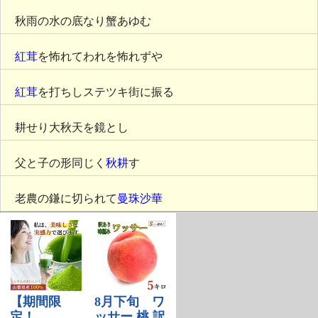
秋雨の水の底なり蟹あゆむ
紅茸
を怖れてわれを怖れずや
紅茸
を打ちしステツキ街に振る
耕せり大秋天を鏡とし
父と子の形同じく
秋耕
す
老農の鎌に切られて
曼珠沙華