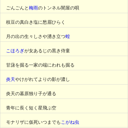
ごんごんと
梅雨
のトンネル闇屋の唄
枝豆の真白き塩に愁眉ひらく
月の出の生々しさや湧き立つ
蝗
こほろぎ
が女あるじの黒き侍童
甘藷を掘る一家の端にわれも掘る
炎天
やけがれてよりの影が濃し
炎天の墓原独り子が通る
青年に長く短く星飛ぶ空
モナリザに仮死いつまでも
こがね虫