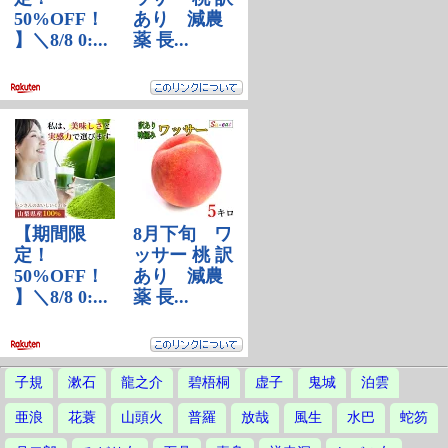
子規
漱石
龍之介
碧梧桐
虚子
鬼城
泊雲
亜浪
花蓑
山頭火
普羅
放哉
風生
水巴
蛇笏