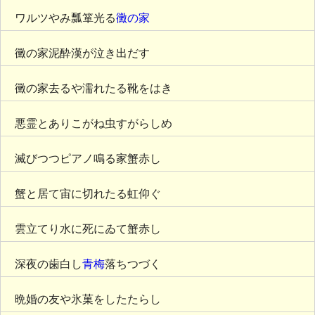
ワルツやみ瓢箪光る
黴の家
黴の家泥酔漢が泣き出だす
黴の家去るや濡れたる靴をはき
悪霊とありこがね虫すがらしめ
滅びつつピアノ鳴る家蟹赤し
蟹と居て宙に切れたる虹仰ぐ
雲立てり水に死にゐて蟹赤し
深夜の歯白し
青梅
落ちつづく
晩婚の友や氷菓をしたたらし