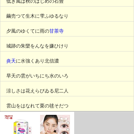
低き風は秋のはじめの石畳
繭売つて生木に雫ふゆるなり
夕風のゆくてに雨の
甘茶寺
城跡の朱欒をんなを嫌ひけり
炎天
に水強くあり北信濃
旱天の雲がいちにち水のいろ
涼しさは花えらびゐる尼二人
雲山をはなれて栗の毬そだつ