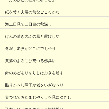
紙を焚く夫婦の幼なごころかな
海二日見て三日目の秋深し
けふの晴きのふの風と露けしや
冬深し老婆がどこにでも坐り
黄落のよろこび充つる佛具店
針のめどをりをりしはぶきを通す
貼りかへし障子が老をいざなへり
妻つれておたまじやくしを見にゆきし