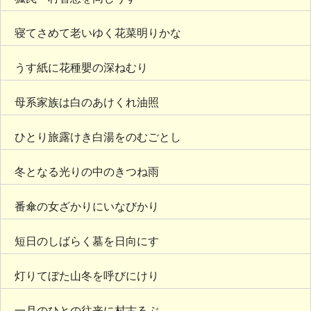
寝てさめて老いゆく花菜明りかな
うす紙に花種嬰の深ねむり
母系家族は白のあけくれ油照
ひとり旅露けき白湯をのむごとし
冬となる光りの中のきつね雨
番傘の女ざかりにいなびかり
短日のしばらく墓を日向にす
灯りてぼた山冬を呼びにけり
一月のひとの往来に村古るぶ