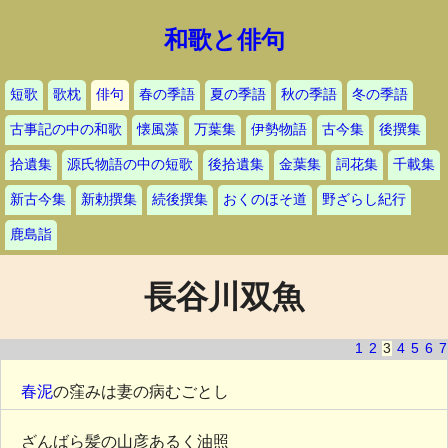
和歌と俳句
短歌
歌枕
俳句
春の季語
夏の季語
秋の季語
冬の季語
古事記の中の和歌
懐風藻
万葉集
伊勢物語
古今集
後撰集
拾遺集
源氏物語の中の短歌
後拾遺集
金葉集
詞花集
千載集
新古今集
新勅撰集
続後撰集
おくのほそ道
野ざらし紀行
鹿島詣
長谷川双魚
1
2
3
4
5
6
7
春泥
の窪みは妻の病むごとし
ざんばら髪の山彦あるく油照