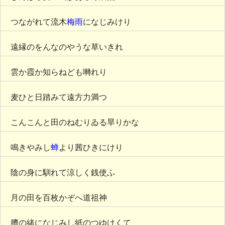
つながれて流木
梅雨
になじみけり
遠縁のをんなのやうな草いきれ
雲か霞か知らねども囀れり
麦ひと日踏みて遠方力満つ
こんこんと田のねむりゐる旱りかな
鳴きやみし
蝉
より茜ひきにけり
陰の身に馴れて涼しく銭使ふ
月の田を百枚かぞへ道祖神
臍の緒になじみし紙のつゆけくて