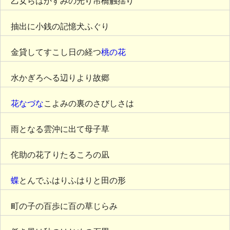
乙女らはかすみの光り吊橋触揺り
抽出に小銭の記憶犬ふぐり
金貸してすこし日の経つ
桃の花
水かぎろへる辺りより故郷
花なづな
こよみの裏のさびしさは
雨となる雲沖に出て母子草
侘助の花了りたるころの凪
蝶
とんでふはりふはりと田の形
町の子の百歩に百の草じらみ