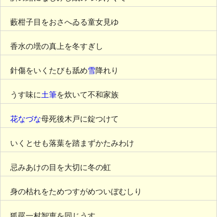
藪柑子目をおさへゐる童女見ゆ
香水の壜の真上を冬すぎし
針傷をいくたびも舐め
雪
降れり
うす味に
土筆
を炊いて不和家族
花なづな
母死後木戸に錠つけて
いくとせも落葉を踏まずかたみわけ
忌みあけの目を大切に冬の虹
身の枯れをためつすがめついぼむしり
狐罠一村智恵を同じうす