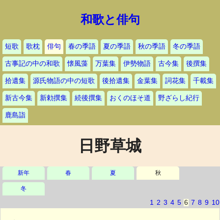
和歌と俳句
短歌
歌枕
俳句
春の季語
夏の季語
秋の季語
冬の季語
古事記の中の和歌
懐風藻
万葉集
伊勢物語
古今集
後撰集
拾遺集
源氏物語の中の短歌
後拾遺集
金葉集
詞花集
千載集
新古今集
新勅撰集
続後撰集
おくのほそ道
野ざらし紀行
鹿島詣
日野草城
新年
春
夏
秋
冬
1
2
3
4
5
6
7
8
9
10