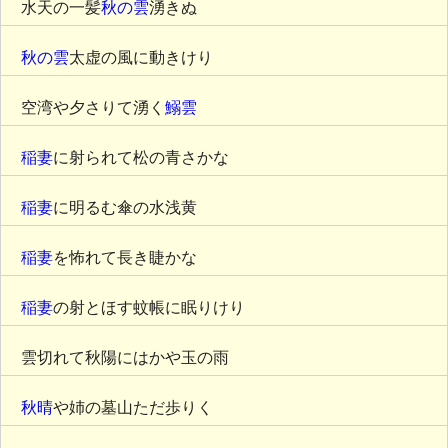
水天の一髪
秋の雲
湧きぬ
秋の雲
太虚の風に動きけり
空湾や夕さりて湧く
鰯雲
稲妻
に射られて松の青さかな
稲妻
に明るむ傘の水浅黄
稲妻
を怖れて長き睫かな
稲妻
の射とほす蚊帳に眠りけり
雲切れて秋陽にはかや玉の雨
秋晴
や姉の墓山ただ歩りく