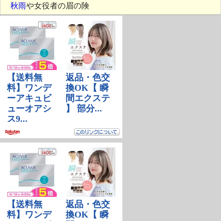
秋雨
や女役者の眉の険