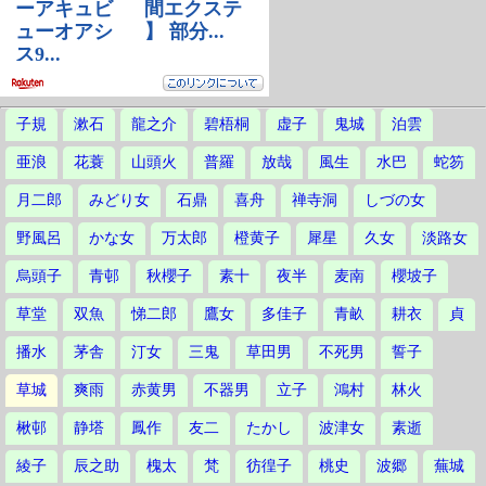
子規
漱石
龍之介
碧梧桐
虚子
鬼城
泊雲
亜浪
花蓑
山頭火
普羅
放哉
風生
水巴
蛇笏
月二郎
みどり女
石鼎
喜舟
禅寺洞
しづの女
野風呂
かな女
万太郎
橙黄子
犀星
久女
淡路女
烏頭子
青邨
秋櫻子
素十
夜半
麦南
櫻坡子
草堂
双魚
悌二郎
鷹女
多佳子
青畝
耕衣
貞
播水
茅舎
汀女
三鬼
草田男
不死男
誓子
草城
爽雨
赤黄男
不器男
立子
鴻村
林火
楸邨
静塔
鳳作
友二
たかし
波津女
素逝
綾子
辰之助
槐太
梵
彷徨子
桃史
波郷
蕪城