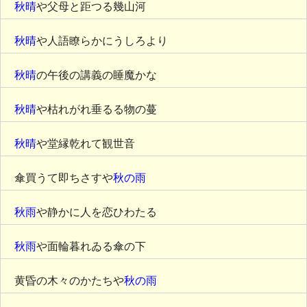
秋晴
や父母と距つる幾山河
秋晴
や人語瞭らかにうしろより
秋晴
の午後の講義の睡魔かな
秋晴
や枯れがれ垂るる物の蔓
秋晴
や堂縁乾れて観世音
傘買うて即ちさすや
秋の雨
秋雨
や静かに人を恋ひわたる
秋雨
や面輪暮れゐる傘の下
黄昏の木々のかたちや
秋の雨