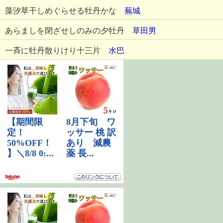
藻汐草干しめぐらせる牡丹かな
蕪城
あらましを閉ざせしのみの夕牡丹
草田男
一斉に牡丹散りけり十三片
水巴