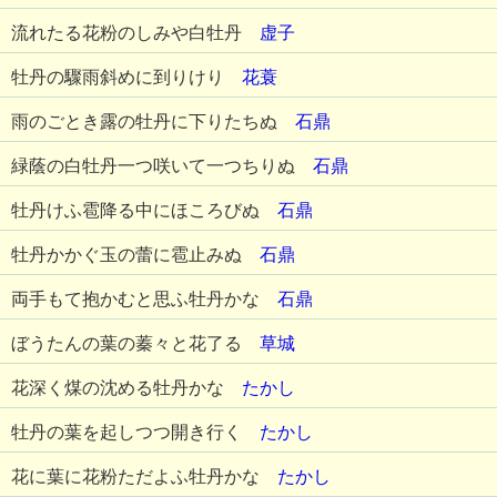
流れたる花粉のしみや白牡丹
虚子
牡丹の驟雨斜めに到りけり
花蓑
雨のごとき露の牡丹に下りたちぬ
石鼎
緑蔭の白牡丹一つ咲いて一つちりぬ
石鼎
牡丹けふ雹降る中にほころびぬ
石鼎
牡丹かかぐ玉の蕾に雹止みぬ
石鼎
両手もて抱かむと思ふ牡丹かな
石鼎
ぼうたんの葉の蓁々と花了る
草城
花深く煤の沈める牡丹かな
たかし
牡丹の葉を起しつつ開き行く
たかし
花に葉に花粉ただよふ牡丹かな
たかし