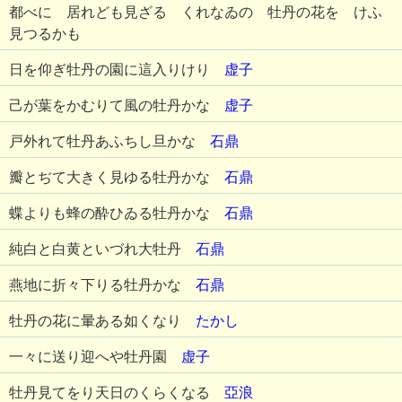
都べに 居れども見ざる くれなゐの 牡丹の花を けふ
見つるかも
日を仰ぎ牡丹の園に這入りけり
虚子
己が葉をかむりて風の牡丹かな
虚子
戸外れて牡丹あふちし旦かな
石鼎
瓣とぢて大きく見ゆる牡丹かな
石鼎
蝶よりも蜂の酔ひゐる牡丹かな
石鼎
純白と白黄といづれ大牡丹
石鼎
燕地に折々下りる牡丹かな
石鼎
牡丹の花に暈ある如くなり
たかし
一々に送り迎へや牡丹園
虚子
牡丹見てをり天日のくらくなる
亞浪