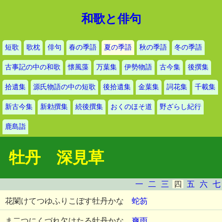
和歌と俳句
短歌
歌枕
俳句
春の季語
夏の季語
秋の季語
冬の季語
古事記の中の和歌
懐風藻
万葉集
伊勢物語
古今集
後撰集
拾遺集
源氏物語の中の短歌
後拾遺集
金葉集
詞花集
千載集
新古今集
新勅撰集
続後撰集
おくのほそ道
野ざらし紀行
鹿島詣
牡丹 深見草
一
二
三
四
五
六
七
花闌けてつゆふりこぼす牡丹かな
蛇笏
ま二つにくづれ欠けたる牡丹かな
爽雨