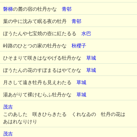
磐梯
の麓の宿の牡丹かな
青邨
葉の中に沈みて眠る夜の牡丹
青邨
ぼうたんや七宝焼の壺に紅たるる
水巴
峠路のひとつの家の牡丹かな
秋櫻子
ひそまりて咲きはなやげる牡丹かな
草城
ぼうたんの花のすぼまるはやてかな
草城
月さして遠き牡丹も見えわたる
草城
湯あがりて裸けむらふ牡丹かな
草城
茂吉
このあした 咲きひらきたる くれなゐの 牡丹の花は
あはれなりけり
茂吉