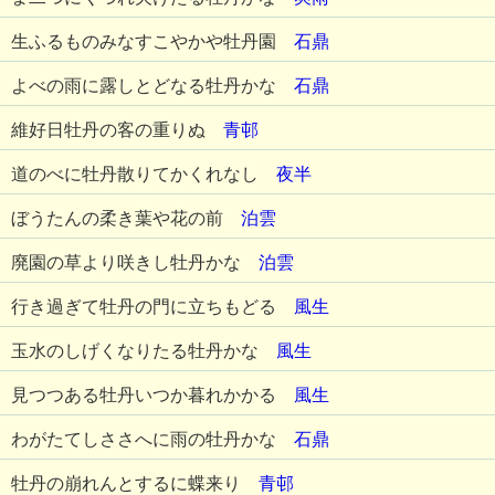
生ふるものみなすこやかや牡丹園
石鼎
よべの雨に露しとどなる牡丹かな
石鼎
維好日牡丹の客の重りぬ
青邨
道のべに牡丹散りてかくれなし
夜半
ぼうたんの柔き葉や花の前
泊雲
廃園の草より咲きし牡丹かな
泊雲
行き過ぎて牡丹の門に立ちもどる
風生
玉水のしげくなりたる牡丹かな
風生
見つつある牡丹いつか暮れかかる
風生
わがたてしささへに雨の牡丹かな
石鼎
牡丹の崩れんとするに蝶来り
青邨