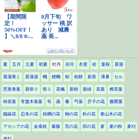
夏
五月
立夏
初夏
牡丹
卯月
衣更
袷
葉桜
菖蒲
菖蒲葺く
菖蒲湯
幟
鯉幟
粽
柏餅
新茶
薄暑
セル
芭蕉巻葉
葵祭り
祭り
若楓
新樹
新緑
若葉
椎若葉
柿若葉
常盤木落葉
筍
蕗
藜
芍薬
芥子の花
雛罌粟
鐵線花
忍冬の花
棕櫚の花
桐の花
朴の花
泰山木の花
アカシアの花
金雀枝
薔薇
茨の花
卯の花
麦
麦の秋
麦刈
麦打