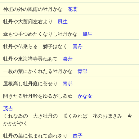
神垣の外の風雨の牡丹かな
花蓑
牡丹や大藁廂左右より
風生
傘もつ手つめたくなりし牡丹かな
風生
牡丹や仏乗らるゝ獅子はなく
喜舟
牡丹や東海禅寺尋ねあて
喜舟
一枚の葉にかくれたる牡丹かな
青邨
屋根高し牡丹庭に莟せり
青邨
開きたる牡丹幹をゆるがしゐぬ
かな女
茂吉
くれなゐの 大き牡丹の 咲くみれば 花のおほきみ 今
かかがやく
牡丹の葉に包まれて崩れをり
虚子