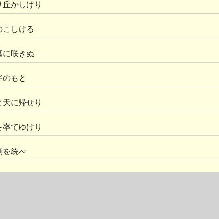
り丘かしげり
のこしける
墓に咲きぬ
字のもと
と天に帰せり
を率てゆけり
綱を統べ
る
壁をなす