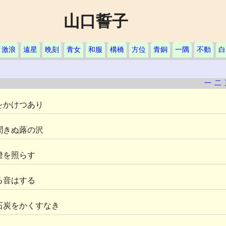
山口誓子
激浪
遠星
晩刻
青女
和服
構橋
方位
青銅
一隅
不動
白
一
二
をかけつあり
聞きぬ蕗の沢
燈を照らす
る音はする
石炭をかくすなき