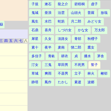
子規
漱石
龍之介
碧梧桐
虚子
鬼城
亜浪
泊雲
山頭火
普羅
放哉
風生
水巴
蛇笏
月二郎
みどり女
嶽
石鼎
喜舟
しづの女
かな女
万太郎
犀星
久女
淡路女
青邨
秋櫻子
三
四
五
六
七
八
素十
夜半
麦南
悌二郎
鷹女
多佳子
青畝
耕衣
貞
播水
茅舎
汀女
三鬼
草田男
不死男
誓子
草城
爽雨
不器男
立子
林火
楸邨
静塔
鳳作
たかし
素逝
波郷