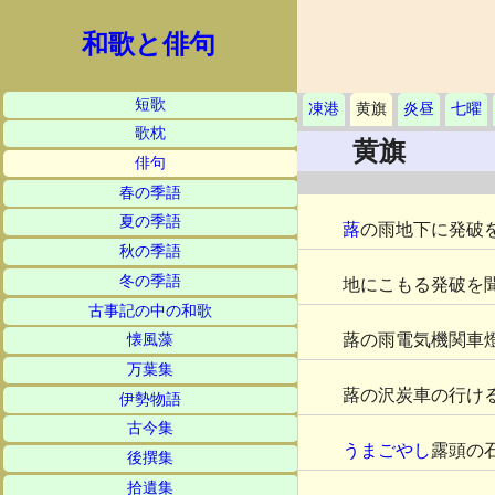
和歌と俳句
短歌
凍港
黄旗
炎昼
七曜
歌枕
黄旗
俳句
春の季語
夏の季語
蕗
の雨地下に発破
秋の季語
冬の季語
地にこもる発破を
古事記の中の和歌
蕗の雨電気機関車
懐風藻
万葉集
蕗の沢炭車の行け
伊勢物語
古今集
うまごやし
露頭の
後撰集
拾遺集