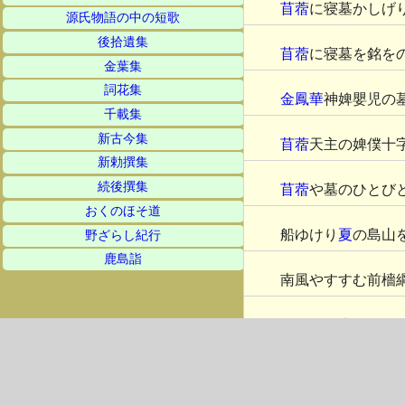
苜蓿
に寝墓かしげ
源氏物語の中の短歌
後拾遺集
苜蓿
に寝墓を銘を
金葉集
詞花集
金鳳華
神婢嬰児の
千載集
新古今集
苜蓿
天主の婢僕十
新勅撰集
続後撰集
苜蓿
や墓のひとび
おくのほそ道
船ゆけり
夏
の島山
野ざらし紀行
鹿島詣
南風やすすむ前檣
船煙暑き大日輪隠
籐椅子
や海の傾き