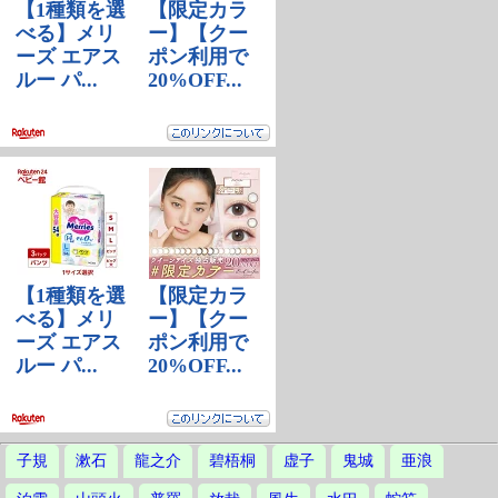
子規
漱石
龍之介
碧梧桐
虚子
鬼城
亜浪