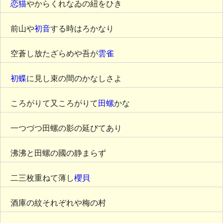
恋猫
やからくれなゐの紐をひき
前山や
初音
する時はろかなり
空蒼し放たざらめや吾が
雲雀
初蝶
に見し束の間のかなしさよ
ころがりて又ころがりて
田螺
かな
一つづつ田螺の影の延びてあり
沸沸と田螺の國の静まらず
二三枚重ねて薄し
櫻貝
酒庫の紋それぞれや梅の村