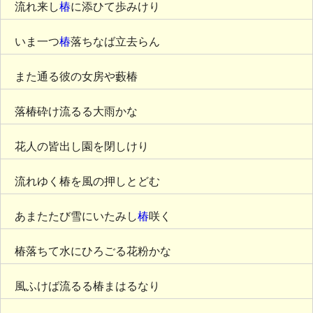
流れ来し
椿
に添ひて歩みけり
いま一つ
椿
落ちなば立去らん
また通る彼の女房や藪椿
落椿砕け流るる大雨かな
花人の皆出し園を閉しけり
流れゆく椿を風の押しとどむ
あまたたび雪にいたみし
椿
咲く
椿落ちて水にひろごる花粉かな
風ふけば流るる椿まはるなり