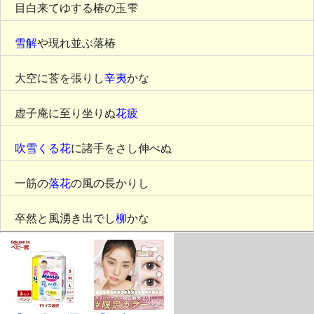
目白来てゆする椿の玉雫
雪解
や現れ並ぶ落椿
大空に莟を張りし
辛夷
かな
虚子庵に至り坐りぬ
花疲
吹雪くる花
に諸手をさし伸べぬ
一筋の
落花
の風の長かりし
卒然と風湧き出でし
柳
かな