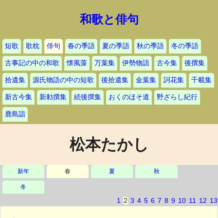
和歌と俳句
短歌
歌枕
俳句
春の季語
夏の季語
秋の季語
冬の季語
古事記の中の和歌
懐風藻
万葉集
伊勢物語
古今集
後撰集
拾遺集
源氏物語の中の短歌
後拾遺集
金葉集
詞花集
千載集
新古今集
新勅撰集
続後撰集
おくのほそ道
野ざらし紀行
鹿島詣
松本たかし
新年
春
夏
秋
冬
1
2
3
4
5
6
7
8
9
10
11
12
13