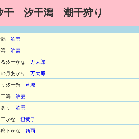
汐干 汐干潟 潮干狩り
干潟
泊雲
干潟
泊雲
たる汐干かな
万太郎
りの月あかり
万太郎
けり汐干狩
草城
汐干潟
泊雲
もあり
泊雲
汐干かな
橙黄子
の廊下かな
爽雨