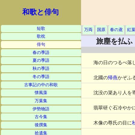
和歌と俳句
短歌
万両
国原
春の鳶
紅
歌枕
旅塵を払ふ
俳句
春の季語
夏の季語
海の日のつるべ落
秋の季語
冬の季語
北國の
帰燕
かぞふ
古事記の中の和歌
沈没の簗あり人を
懐風藻
万葉集
翡翠研ぐ石冷やか
伊勢物語
古今集
木像の尊氏の目に
後撰集
拾遺集