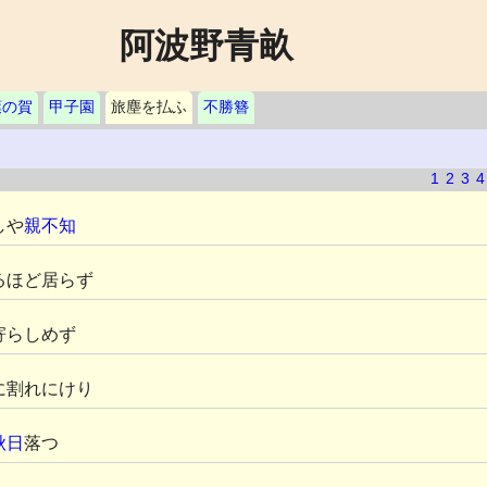
阿波野青畝
葉の賀
甲子園
旅塵を払ふ
不勝簪
1
2
3
4
しや
親不知
るほど居らず
寄らしめず
に割れにけり
秋日
落つ