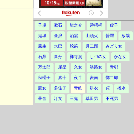
子規
漱石
龍之介
碧梧桐
虚子
鬼城
亜浪
泊雲
山頭火
普羅
放哉
風生
水巴
蛇笏
月二郎
みどり女
石鼎
喜舟
禅寺洞
しづの女
かな女
万太郎
犀星
久女
淡路女
青邨
秋櫻子
素十
夜半
麦南
悌二郎
鷹女
多佳子
青畝
耕衣
貞
播水
茅舎
汀女
三鬼
草田男
不死男
誓子
草城
爽雨
不器男
立子
林火
楸邨
静塔
鳳作
たかし
素逝
波郷