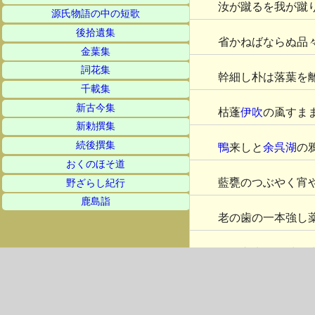
汝が蹴るを我が蹴
源氏物語の中の短歌
後拾遺集
省かねばならぬ品
金葉集
詞花集
幹細し朴は落葉を
千載集
新古今集
枯蓬
伊吹
の颪すま
新勅撰集
続後撰集
鴨
来しと
余呉湖
の
おくのほそ道
藍甕のつぶやく宵
野ざらし紀行
鹿島詣
老の歯の一本強し
飾海老朱竹の軸を
雪
踏みてすとんと