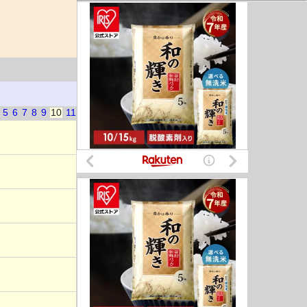
5
6
7
8
9
10
11