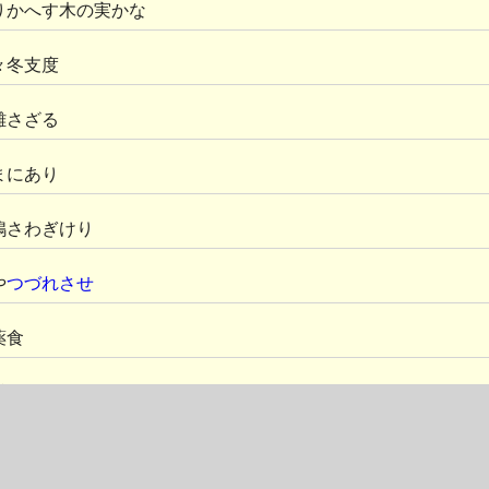
りかへす木の実かな
々冬支度
離さざる
まにあり
鴉さわぎけり
や
つづれさせ
薬食
掛けにけり
脛を没しけり