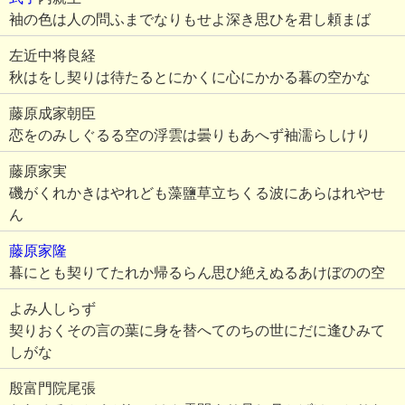
袖の色は人の問ふまでなりもせよ深き思ひを君し頼まば
左近中将良経
秋はをし契りは待たるとにかくに心にかかる暮の空かな
藤原成家朝臣
恋をのみしぐるる空の浮雲は曇りもあへず袖濡らしけり
藤原家実
磯がくれかきはやれども藻鹽草立ちくる波にあらはれやせ
ん
藤原家隆
暮にとも契りてたれか帰るらん思ひ絶えぬるあけぼのの空
よみ人しらず
契りおくその言の葉に身を替へてのちの世にだに逢ひみて
しがな
殷富門院尾張