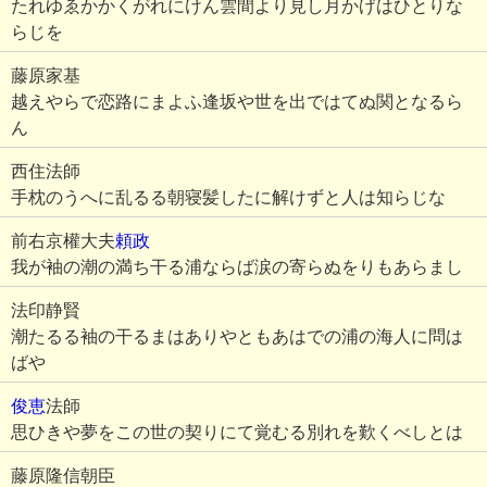
たれゆゑかかくがれにけん雲間より見し月かげはひとりな
らじを
藤原家基
越えやらで恋路にまよふ逢坂や世を出ではてぬ関となるら
ん
西住法師
手枕のうへに乱るる朝寝髪したに解けずと人は知らじな
前右京權大夫
頼政
我が袖の潮の満ち干る浦ならば涙の寄らぬをりもあらまし
法印静賢
潮たるる袖の干るまはありやともあはでの浦の海人に問は
ばや
俊恵
法師
思ひきや夢をこの世の契りにて覚むる別れを歎くべしとは
藤原隆信朝臣