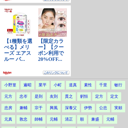
小野篁
遍昭
業平
小町
道真
素性
千里
敏行
元方
忠岑
是則
友則
貫之
躬恒
定方
定文
忠房
兼輔
宗于
興風
深養父
伊勢
公忠
実頼
元真
敦忠
師輔
元輔
清正
順
兼盛
元輔