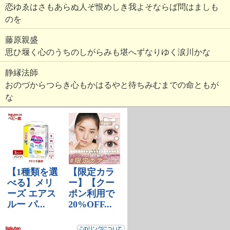
恋ゆゑはさもあらぬ人ぞ恨めしき我よそならば問はましも
のを
藤原親盛
思ひ堰く心のうちのしがらみも堪へずなりゆく涙川かな
静縁法師
おのづからつらき心もかはるやと待ちみむまでの命ともが
な