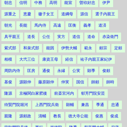
朝忠
信明
中務
高明
能宣
曽祢好忠
伊尹
源重之
恵慶
徽子女王
道綱母
源信
選子内親王
朝光
長能
馬内侍
高遠
匡衡
義孝
道済
具平親王
道長
公任
実方
道信
道命
赤染衛門
紫式部
和泉式部
能因
伊勢大輔
範永
頼宗
定頼
相模
大弐三位
康資王母
経信
祐子内親王家紀伊
周防内侍
匡房
通俊
永縁
公実
顕季
俊頼
基俊
源顕仲
藤原顕仲
仲実
国信
師頼
師時
隆源
京極関白家肥後
前斎宮河内
郁芳門院安芸
待賢門院堀河
上西門院兵衛
顕輔
兼昌
季通
忠通
親隆
源頼政
清輔
教長
徳大寺公能
俊惠
俊成