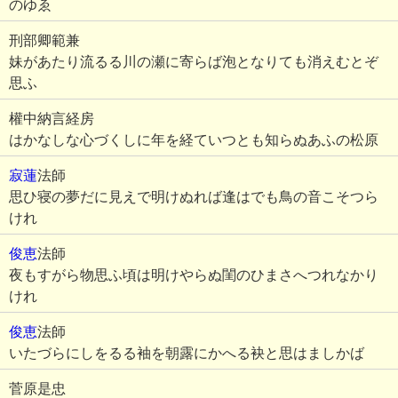
のゆゑ
刑部卿範兼
妹があたり流るる川の瀬に寄らば泡となりても消えむとぞ
思ふ
權中納言経房
はかなしな心づくしに年を経ていつとも知らぬあふの松原
寂蓮
法師
思ひ寝の夢だに見えで明けぬれば逢はでも鳥の音こそつら
けれ
俊恵
法師
夜もすがら物思ふ頃は明けやらぬ閨のひまさへつれなかり
けれ
俊恵
法師
いたづらにしをるる袖を朝露にかへる袂と思はましかば
菅原是忠