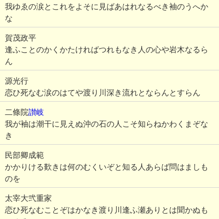
我ゆゑの涙とこれをよそに見ばあはれなるべき袖のうへか
な
賀茂政平
逢ふことのかくかたければつれもなき人の心や岩木なるら
ん
源光行
恋ひ死なむ涙のはてや渡り川深き流れとならんとすらん
二條院
讃岐
我が袖は潮干に見えぬ沖の石の人こそ知らねかわくまぞな
き
民部卿成範
かかりける歎きは何のむくいぞと知る人あらば問はましも
のを
太宰大弐重家
恋ひ死なむことぞはかなき渡り川逢ふ瀬ありとは聞かぬも