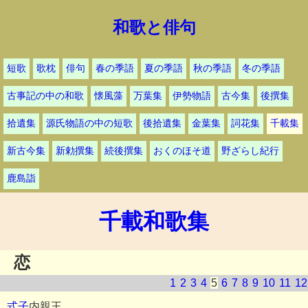
和歌と俳句
短歌
歌枕
俳句
春の季語
夏の季語
秋の季語
冬の季語
古事記の中の和歌
懐風藻
万葉集
伊勢物語
古今集
後撰集
拾遺集
源氏物語の中の短歌
後拾遺集
金葉集
詞花集
千載集
新古今集
新勅撰集
続後撰集
おくのほそ道
野ざらし紀行
鹿島詣
千載和歌集
恋
1
2
3
4
5
6
7
8
9
10
11
12
式子
内親王