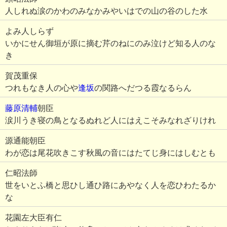
人しれぬ涙のかわのみなかみやいはでの山の谷のした水
よみ人しらず
いかにせん御垣が原に摘む芹のねにのみ泣けど知る人のな
き
賀茂重保
つれもなき人の心や
逢坂
の関路へだつる霞なるらん
藤原清輔
朝臣
涙川うき寝の鳥となるぬれど人にはえこそみなれざりけれ
源通能朝臣
わが恋は尾花吹きこす秋風の音にはたてじ身にはしむとも
仁昭法師
世をいとふ橋と思ひし通ひ路にあやなく人を恋ひわたるか
な
花園左大臣有仁