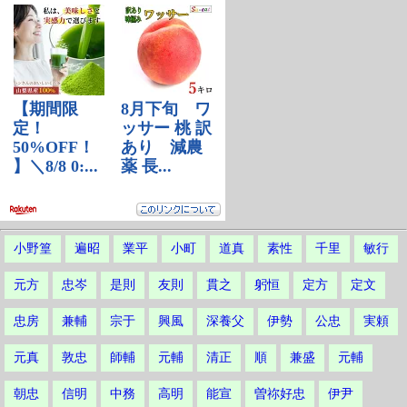
小野篁
遍昭
業平
小町
道真
素性
千里
敏行
元方
忠岑
是則
友則
貫之
躬恒
定方
定文
忠房
兼輔
宗于
興風
深養父
伊勢
公忠
実頼
元真
敦忠
師輔
元輔
清正
順
兼盛
元輔
朝忠
信明
中務
高明
能宣
曽祢好忠
伊尹