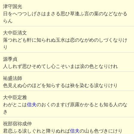
津守国光
日をへつつしげさはまさる思ひ草逢ふ言の葉のなどなかる
らん
大中臣清文
落つれども軒に知られぬ玉水は恋のながめのしづくなりけ
り
源季貞
人しれず思ひそめてし心こそいまは涙の色となりけれ
祐盛法師
色見えぬ心のほどを知らするは袂を染むる涙なりけり
大中臣定雅
わがとこは
信夫
のおくのますげ原露かかるとも知る人のな
き
祝部宿祢成仲
君恋ふる涙しぐれと降りぬれば
信夫
の山も色づきにけり