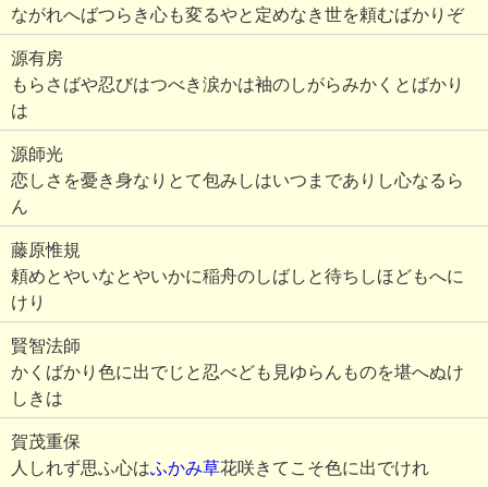
ながれへばつらき心も変るやと定めなき世を頼むばかりぞ
源有房
もらさばや忍びはつべき涙かは袖のしがらみかくとばかり
は
源師光
恋しさを憂き身なりとて包みしはいつまでありし心なるら
ん
藤原惟規
頼めとやいなとやいかに稲舟のしばしと待ちしほどもへに
けり
賢智法師
かくばかり色に出でじと忍べども見ゆらんものを堪へぬけ
しきは
賀茂重保
人しれず思ふ心は
ふかみ草
花咲きてこそ色に出でけれ