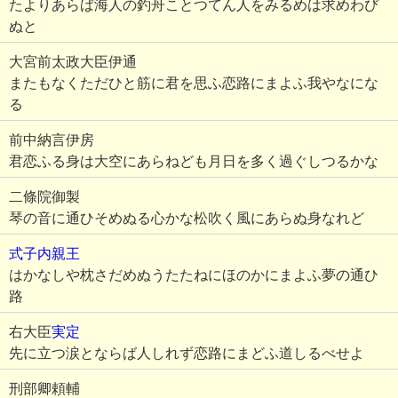
たよりあらば海人の釣舟ことつてん人をみるめは求めわび
ぬと
大宮前太政大臣伊通
またもなくただひと筋に君を思ふ恋路にまよふ我やなにな
る
前中納言伊房
君恋ふる身は大空にあらねども月日を多く過ぐしつるかな
二條院御製
琴の音に通ひそめぬる心かな松吹く風にあらぬ身なれど
式子内親王
はかなしや枕さだめぬうたたねにほのかにまよふ夢の通ひ
路
右大臣
実定
先に立つ涙とならば人しれず恋路にまどふ道しるべせよ
刑部卿頼輔