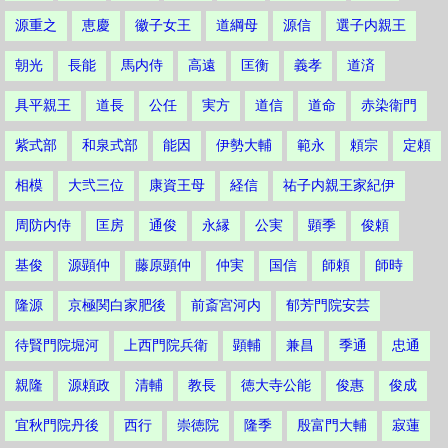
源重之
恵慶
徽子女王
道綱母
源信
選子内親王
朝光
長能
馬内侍
高遠
匡衡
義孝
道済
具平親王
道長
公任
実方
道信
道命
赤染衛門
紫式部
和泉式部
能因
伊勢大輔
範永
頼宗
定頼
相模
大弐三位
康資王母
経信
祐子内親王家紀伊
周防内侍
匡房
通俊
永縁
公実
顕季
俊頼
基俊
源顕仲
藤原顕仲
仲実
国信
師頼
師時
隆源
京極関白家肥後
前斎宮河内
郁芳門院安芸
待賢門院堀河
上西門院兵衛
顕輔
兼昌
季通
忠通
親隆
源頼政
清輔
教長
徳大寺公能
俊惠
俊成
宜秋門院丹後
西行
崇徳院
隆季
殷富門大輔
寂蓮