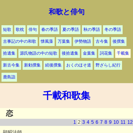
和歌と俳句
短歌
歌枕
俳句
春の季語
夏の季語
秋の季語
冬の季語
古事記の中の和歌
懐風藻
万葉集
伊勢物語
古今集
後撰集
拾遺集
源氏物語の中の短歌
後拾遺集
金葉集
詞花集
千載集
新古今集
新勅撰集
続後撰集
おくのほそ道
野ざらし紀行
鹿島詣
千載和歌集
恋
1
2
3
4
5
6
7
8
9
10
11
12
顕昭法師