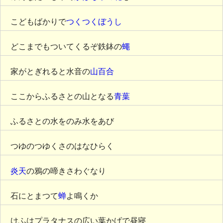
こどもばかりで
つくつくぼうし
どこまでもついてくるぞ鉄鉢の
蠅
家がとぎれると水音の
山百合
ここからふるさとの山となる
青葉
ふるさとの水をのみ水をあび
つゆのつゆくさのはなひらく
炎天
の鴉の啼きさわぐなり
石にとまつて
蝉
よ鳴くか
けふはプラタナスの広い葉かげで昼寝