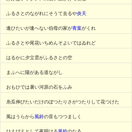
ふるさとのながれにそうて去るや
炎天
逢ひたいが逢へない伯母の家が
青葉
がくれ
ふるさとや尾花いちめんそよいではゐれど
はるかに夕立雲がふるさとの空
まふへに陽がある道ながし
おもひでは暑い河原の石をふみ
糸瓜伸びたいだけのぼつたりさがつたりして花つけた
風はうらから
風鈴
の音もつつましく
ひえびえとして夜明ける
風鈴
のなる