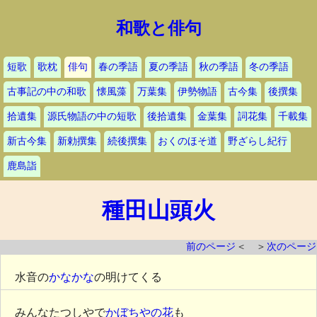
和歌と俳句
短歌
歌枕
俳句
春の季語
夏の季語
秋の季語
冬の季語
古事記の中の和歌
懐風藻
万葉集
伊勢物語
古今集
後撰集
拾遺集
源氏物語の中の短歌
後拾遺集
金葉集
詞花集
千載集
新古今集
新勅撰集
続後撰集
おくのほそ道
野ざらし紀行
鹿島詣
種田山頭火
前のページ
＜ ＞
次のページ
水音の
かなかな
の明けてくる
みんなたつしやで
かぼちやの花
も