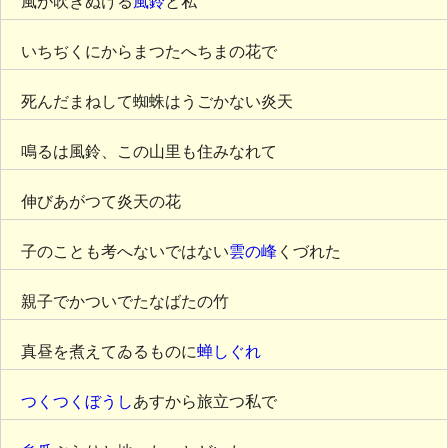
風が吹きぬける
風鈴
と私
いちぢくにからまつたへちまの花で
死んだまねして蜘蛛はうごかない炎天
鳴るは風鈴、この山里も住みなれて
伸びあがつて炎天の花
子のことも考へないではない
雲の峰
くづれた
親子でかついでたなばたの竹
真昼を煮えてゐるものに
蝉しぐれ
つくつくぼうし
あすから旅立つ私で