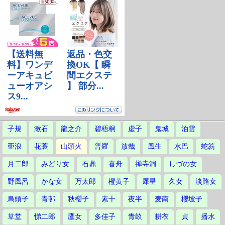
子規
漱石
龍之介
碧梧桐
虚子
鬼城
泊雲
亜浪
花蓑
山頭火
普羅
放哉
風生
水巴
蛇笏
月二郎
みどり女
石鼎
喜舟
禅寺洞
しづの女
野風呂
かな女
万太郎
橙黄子
犀星
久女
淡路女
烏頭子
青邨
秋櫻子
素十
夜半
麦南
櫻坡子
草堂
悌二郎
鷹女
多佳子
青畝
耕衣
貞
播水