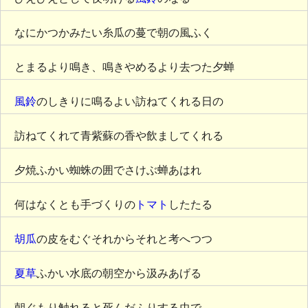
なにかつかみたい糸瓜の蔓で朝の風ふく
とまるより鳴き、鳴きやめるより去つた夕蝉
風鈴
のしきりに鳴るよい訪ねてくれる日の
訪ねてくれて青紫蘇の香や飲ましてくれる
夕焼ふかい蜘蛛の囲でさけぶ蝉あはれ
何はなくとも手づくりの
トマト
したたる
胡瓜
の皮をむぐそれからそれと考へつつ
夏草
ふかい水底の朝空から汲みあげる
朝ぐもり触れると死んだふりする虫で