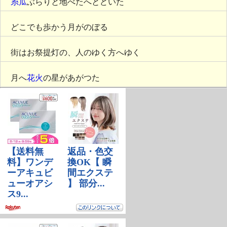
糸瓜
ぶらりと地べたへとどいた
どこでも歩かう月がのぼる
街はお祭提灯の、人のゆく方へゆく
月へ
花火
の星があがつた