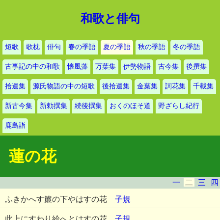
和歌と俳句
短歌
歌枕
俳句
春の季語
夏の季語
秋の季語
冬の季語
古事記の中の和歌
懐風藻
万葉集
伊勢物語
古今集
後撰集
拾遺集
源氏物語の中の短歌
後拾遺集
金葉集
詞花集
千載集
新古今集
新勅撰集
続後撰集
おくのほそ道
野ざらし紀行
鹿島詣
蓮の花
一
二
三
四
ふきかへす簾の下やはすの花
子規
此上にすわり給へとはすの花
子規