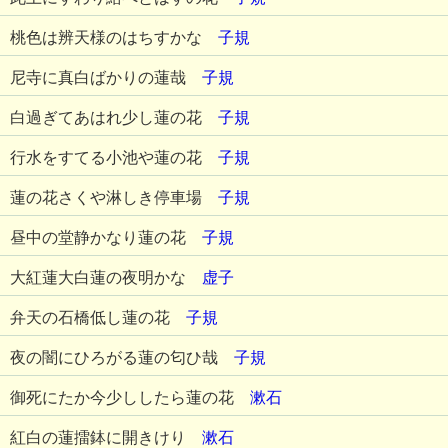
桃色は辨天様のはちすかな
子規
尼寺に真白ばかりの蓮哉
子規
白過ぎてあはれ少し蓮の花
子規
行水をすてる小池や蓮の花
子規
蓮の花さくや淋しき停車場
子規
昼中の堂静かなり蓮の花
子規
大紅蓮大白蓮の夜明かな
虚子
弁天の石橋低し蓮の花
子規
夜の闇にひろがる蓮の匂ひ哉
子規
御死にたか今少ししたら蓮の花
漱石
紅白の蓮擂鉢に開きけり
漱石