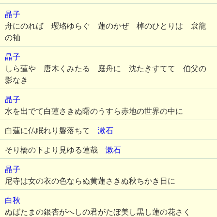
晶子
舟にのれば 瓔珞ゆらぐ 蓮のかぜ 棹のひとりは 袞龍
の袖
晶子
しら蓮や 唐木くみたる 庭舟に 沈たきすてて 伯父の
影なき
晶子
水を出でて白蓮さきぬ曙のうすら赤地の世界の中に
白蓮に仏眠れり磐落ちて
漱石
そり橋の下より見ゆる蓮哉
漱石
晶子
尼寺は女の衣の色ならぬ黄蓮さきぬ秋ちかき日に
白秋
ぬばたまの銀杏がへしの君がたぼ美し黒し蓮の花さく