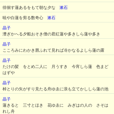
徘徊す蓮あるをもて朝な夕な
漱石
暁や白蓮を剪る数奇心
漱石
晶子
漕ぎかへる夕船おそき僧の君紅蓮や多きしら蓮や多き
晶子
こころみにわかき唇ふれて見れば冷かなるよしら蓮の露
晶子
たけの髪 をとめ二人に 月うすき 今宵しら蓮 色まど
はずや
晶子
棹とりの矢がすり見たる舟ゆゑに浪も立てかししら蓮の池
晶子
蓮きると 三寸とほき 花ゆゑに みぎはの人の さそは
れし舟