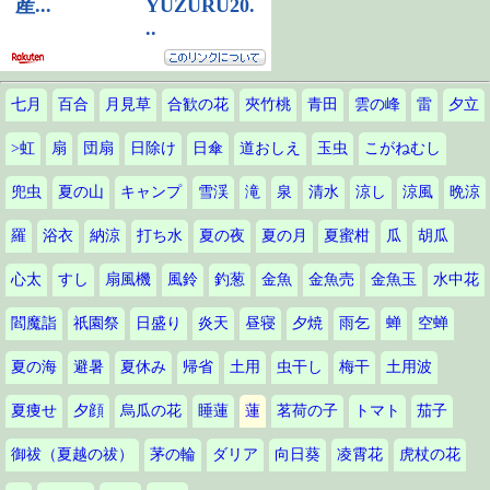
七月
百合
月見草
合歓の花
夾竹桃
青田
雲の峰
雷
夕立
>虹
扇
団扇
日除け
日傘
道おしえ
玉虫
こがねむし
兜虫
夏の山
キャンプ
雪渓
滝
泉
清水
涼し
涼風
晩涼
羅
浴衣
納涼
打ち水
夏の夜
夏の月
夏蜜柑
瓜
胡瓜
心太
すし
扇風機
風鈴
釣葱
金魚
金魚売
金魚玉
水中花
閻魔詣
祇園祭
日盛り
炎天
昼寝
夕焼
雨乞
蝉
空蝉
夏の海
避暑
夏休み
帰省
土用
虫干し
梅干
土用波
夏痩せ
夕顔
烏瓜の花
睡蓮
蓮
茗荷の子
トマト
茄子
御祓（夏越の祓）
茅の輪
ダリア
向日葵
凌霄花
虎杖の花