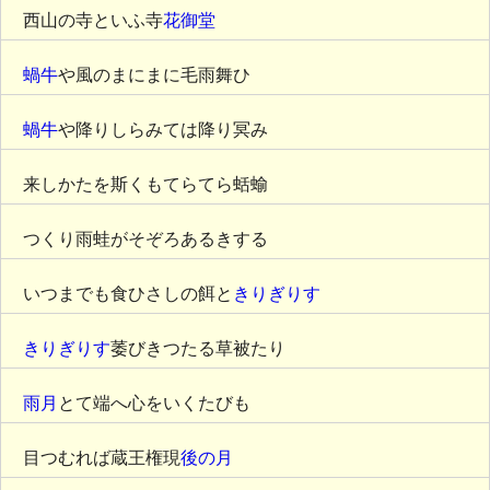
西山の寺といふ寺
花御堂
蝸牛
や風のまにまに毛雨舞ひ
蝸牛
や降りしらみては降り冥み
来しかたを斯くもてらてら蛞蝓
つくり雨蛙がそぞろあるきする
いつまでも食ひさしの餌と
きりぎりす
きりぎりす
萎びきつたる草被たり
雨月
とて端へ心をいくたびも
目つむれば蔵王権現
後の月