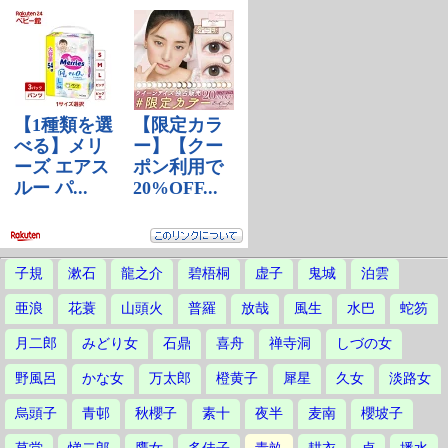
子規
漱石
龍之介
碧梧桐
虚子
鬼城
泊雲
亜浪
花蓑
山頭火
普羅
放哉
風生
水巴
蛇笏
月二郎
みどり女
石鼎
喜舟
禅寺洞
しづの女
野風呂
かな女
万太郎
橙黄子
犀星
久女
淡路女
烏頭子
青邨
秋櫻子
素十
夜半
麦南
櫻坡子