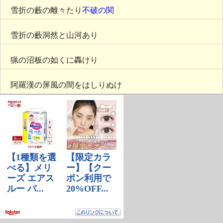
雪折の藪の離々たり
不破の関
雪折の藪洞然と山河あり
猟の沼板の如くに轟けり
阿羅漢の屏風の間をはしりぬけ