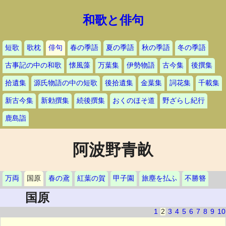
和歌と俳句
短歌
歌枕
俳句
春の季語
夏の季語
秋の季語
冬の季語
古事記の中の和歌
懐風藻
万葉集
伊勢物語
古今集
後撰集
拾遺集
源氏物語の中の短歌
後拾遺集
金葉集
詞花集
千載集
新古今集
新勅撰集
続後撰集
おくのほそ道
野ざらし紀行
鹿島詣
阿波野青畝
万両
国原
春の鳶
紅葉の賀
甲子園
旅塵を払ふ
不勝簪
国原
1
2
3
4
5
6
7
8
9
10