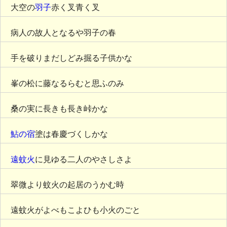
大空の
羽子
赤く叉青く叉
病人の故人となるや羽子の春
手を破りまだしどみ掘る子供かな
峯の松に藤なるらむと思ふのみ
桑の実に長きも長き峠かな
鮎の宿
塗は春慶づくしかな
遠蚊火
に見ゆる二人のやさしさよ
翠微より蚊火の起居のうかむ時
遠蚊火がよべもこよひも小火のごと