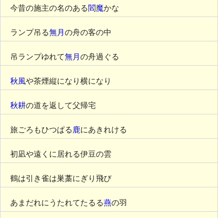
今昔の施主の名のある
閻魔
かな
ランプ吊る
無月
の舟の客の中
吊ランプゆれて
無月
の舟過ぐる
秋風
や茶煙縦になり横になり
秋耕
の道を返して父帰宅
旅ごろもひつぱる
鹿
にあきれける
初凪や遠くに居れる伊豆の雲
鶴は引き雀は巣藁にぎり飛び
あまだれにうたれてたるる
燕
の羽