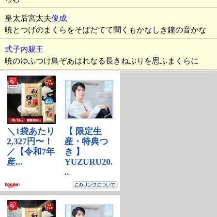
皇太后宮太夫
俊成
暁とつげのまくらをそばだてて聞くもかなしき鐘の音かな
式子内親王
暁のゆふつけ鳥ぞあはれなる長きねぶりを思ふまくらに