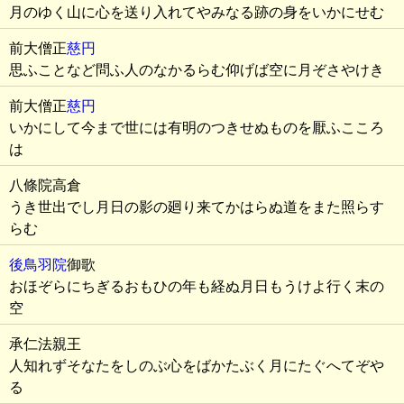
月のゆく山に心を送り入れてやみなる跡の身をいかにせむ
前大僧正
慈円
思ふことなど問ふ人のなかるらむ仰げば空に月ぞさやけき
前大僧正
慈円
いかにして今まで世には有明のつきせぬものを厭ふこころ
は
八條院高倉
うき世出でし月日の影の廻り来てかはらぬ道をまた照らす
らむ
後鳥羽院
御歌
おほぞらにちぎるおもひの年も経ぬ月日もうけよ行く末の
空
承仁法親王
人知れずそなたをしのぶ心をばかたぶく月にたぐへてぞや
る