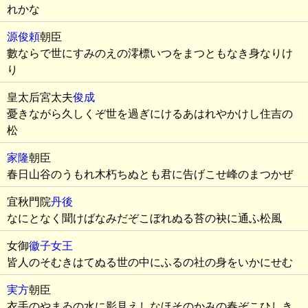
れかな
源俊頼
朝臣
數ならで世にすみのえの澪標いつをまつともなき身なりけ
り
皇太后宮太夫
俊成
憂きながら久しくぞ世を過ぎにけるあはれやかけし住吉の
松
家隆
朝臣
春日山谷のうもれ木朽ちぬとも君に告げこせ峰のまつかぜ
宜秋門院
丹後
なにとなく聞けばなみだぞこぼれぬる苔の袂に通ふ松風
女御
徽子女王
皆人のそむきはてぬる世の中にふるの社の身をいかにせむ
実方
朝臣
衣手のやまゐの水に影見えしなほそのかみの春ぞこひしき