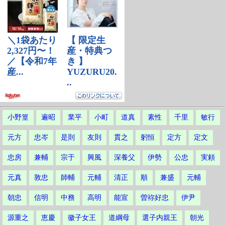
小野篁
遍昭
業平
小町
道真
素性
千里
敏行
元方
忠岑
是則
友則
貫之
躬恒
定方
定文
忠房
兼輔
宗于
興風
深養父
伊勢
公忠
実頼
元真
敦忠
師輔
元輔
清正
順
兼盛
元輔
朝忠
信明
中務
高明
能宣
曽祢好忠
伊尹
源重之
恵慶
徽子女王
道綱母
選子内親王
朝光