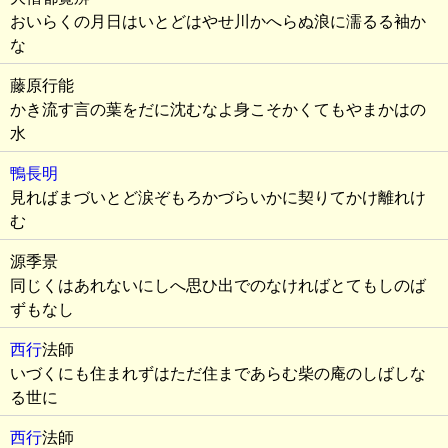
おいらくの月日はいとどはやせ川かへらぬ浪に濡るる袖か
な
藤原行能
かき流す言の葉をだに沈むなよ身こそかくてもやまかはの
水
鴨長明
見ればまづいとど涙ぞもろかづらいかに契りてかけ離れけ
む
源季景
同じくはあれないにしへ思ひ出でのなければとてもしのば
ずもなし
西行
法師
いづくにも住まれずはただ住まであらむ柴の庵のしばしな
る世に
西行
法師