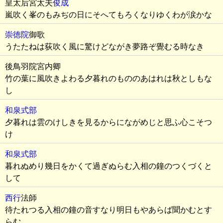
皇太后宮太夫
俊成
嵐吹く峯のもみぢの日にそへてもろくなりゆくわが涙かな
崇徳院
御歌
うたたねは荻吹く風に驚けどながき夢路ぞ覺むる時なき
後鳥羽院宮内卿
竹の葉に風吹きよわる夕暮れのもののあはれは秋としもな
し
和泉式部
夕暮れは雲のけしきを見るからにながめじと思ふ心こそつ
け
和泉式部
暮れぬめり幾日をかくて過ぎぬらむ入相の鐘のつくづくと
して
西行
法師
待たれつる入相の鐘の音すなり明日もやあらば聞かむとす
らむ