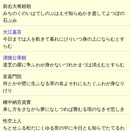
前右大将頼朝
みちのくのいはでしのぶはえぞ知らぬかき盡してよつぼの
石ぶみ
大江嘉言
今日までは人を歎きて暮れにけりいつ身の上にならむとす
らむ
清慎公実頼
道芝の露に争ふわが身かないづれかまづは消えむとすらむ
皇嘉門院
何とかや壁に生ふなる草の名よそれにもたぐふわが身なり
けり
權中納言資實
来し方をさながら夢になしつれば覺むる現のなきぞ悲しき
性空上人
ちとせふる松だにくゆる世の中に今日とも知らでたてるわ