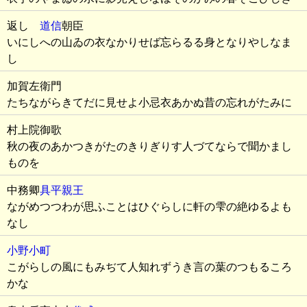
返し
道信
朝臣
いにしへの山ゐの衣なかりせば忘らるる身となりやしなま
し
加賀左衛門
たちながらきてだに見せよ小忌衣あかぬ昔の忘れがたみに
村上院御歌
秋の夜のあかつきがたのきりぎりす人づてならで聞かまし
ものを
中務卿
具平親王
ながめつつわが思ふことはひぐらしに軒の雫の絶ゆるよも
なし
小野小町
こがらしの風にもみぢて人知れずうき言の葉のつもるころ
かな