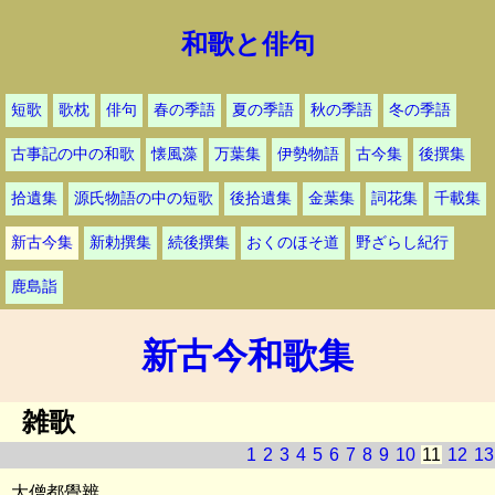
和歌と俳句
短歌
歌枕
俳句
春の季語
夏の季語
秋の季語
冬の季語
古事記の中の和歌
懐風藻
万葉集
伊勢物語
古今集
後撰集
拾遺集
源氏物語の中の短歌
後拾遺集
金葉集
詞花集
千載集
新古今集
新勅撰集
続後撰集
おくのほそ道
野ざらし紀行
鹿島詣
新古今和歌集
雑歌
1
2
3
4
5
6
7
8
9
10
11
12
13
大僧都覺辨