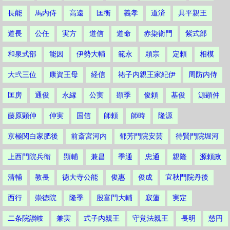
長能
馬内侍
高遠
匡衡
義孝
道済
具平親王
道長
公任
実方
道信
道命
赤染衛門
紫式部
和泉式部
能因
伊勢大輔
範永
頼宗
定頼
相模
大弐三位
康資王母
経信
祐子内親王家紀伊
周防内侍
匡房
通俊
永縁
公実
顕季
俊頼
基俊
源顕仲
藤原顕仲
仲実
国信
師頼
師時
隆源
京極関白家肥後
前斎宮河内
郁芳門院安芸
待賢門院堀河
上西門院兵衛
顕輔
兼昌
季通
忠通
親隆
源頼政
清輔
教長
徳大寺公能
俊惠
俊成
宜秋門院丹後
西行
崇徳院
隆季
殷富門大輔
寂蓮
実定
二条院讃岐
兼実
式子内親王
守覚法親王
長明
慈円