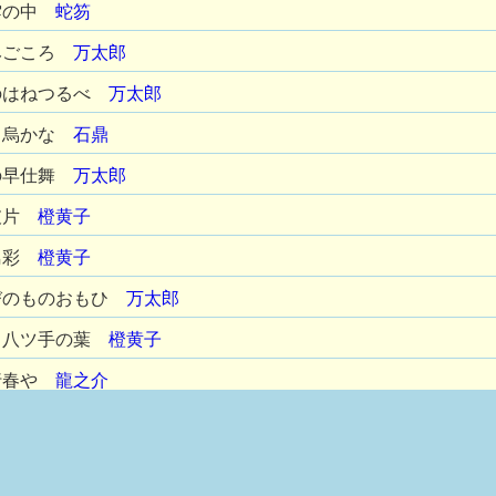
雲の中
蛇笏
みごころ
万太郎
のはねつるべ
万太郎
る烏かな
石鼎
の早仕舞
万太郎
破片
橙黄子
鳥彩
橙黄子
びのものおもひ
万太郎
る八ツ手の葉
橙黄子
行春や
龍之介
のり行春や
龍之介
しき路の草
亞浪