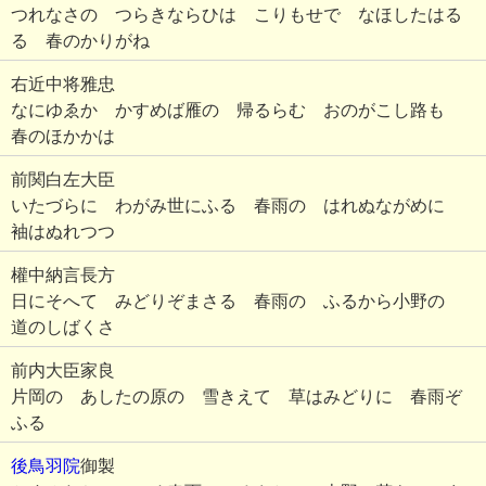
つれなさの つらきならひは こりもせで なほしたはる
る 春のかりがね
右近中将雅忠
なにゆゑか かすめば雁の 帰るらむ おのがこし路も
春のほかかは
前関白左大臣
いたづらに わがみ世にふる 春雨の はれぬながめに
袖はぬれつつ
權中納言長方
日にそへて みどりぞまさる 春雨の ふるから小野の
道のしばくさ
前内大臣家良
片岡の あしたの原の 雪きえて 草はみどりに 春雨ぞ
ふる
後鳥羽院
御製