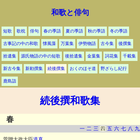
和歌と俳句
短歌
歌枕
俳句
春の季語
夏の季語
秋の季語
冬の季語
古事記の中の和歌
懐風藻
万葉集
伊勢物語
古今集
後撰集
拾遺集
源氏物語の中の短歌
後拾遺集
金葉集
詞花集
千載集
新古今集
新勅撰集
続後撰集
おくのほそ道
野ざらし紀行
鹿島詣
続後撰和歌集
春
一
二
三
四
五
六
七
八
九
菅贈太政大臣
道真