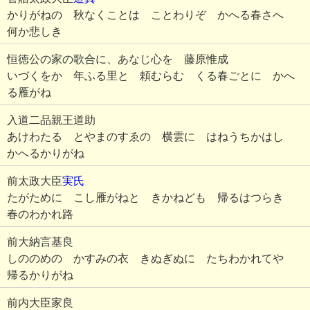
かりがねの 秋なくことは ことわりぞ かへる春さへ
何か悲しき
恒徳公の家の歌合に、あなじ心を 藤原惟成
いづくをか 年ふる里と 頼むらむ くる春ごとに かへ
る雁がね
入道二品親王道助
あけわたる とやまのすゑの 横雲に はねうちかはし
かへるかりがね
前太政大臣
実氏
たがために こし雁がねと きかねども 帰るはつらき
春のわかれ路
前大納言基良
しののめの かすみの衣 きぬぎぬに たちわかれてや
帰るかりがね
前内大臣家良