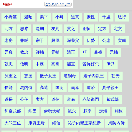
小野篁
遍昭
業平
小町
道真
素性
千里
敏行
元方
忠岑
是則
友則
貫之
躬恒
定方
定文
忠房
兼輔
宗于
興風
深養父
伊勢
公忠
実頼
元真
敦忠
師輔
元輔
清正
順
兼盛
元輔
朝忠
信明
中務
高明
能宣
曽祢好忠
伊尹
源重之
恵慶
徽子女王
道綱母
選子内親王
朝光
長能
馬内侍
高遠
匡衡
義孝
道済
具平親王
道長
公任
実方
道信
道命
赤染衛門
紫式部
和泉式部
能因
伊勢大輔
範永
頼宗
定頼
相模
大弐三位
康資王母
経信
祐子内親王家紀伊
周防内侍