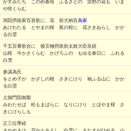
かすみたち このめ春雨 ふるさとの 吉野の花も いま
や咲くらむ
洞院摂政家百首歌に、花 前大納言
為家
あけわたる とやまの桜 夜の程に 花さきぬらし かか
る白雲
千五百番歌合に 後京極摂政前太政大臣良経
山桜 今かさくらむ かげろふの もゆる春日に ふれる
白雪
参議為氏
をとめ子が かざしの桜 さきにけり 袖ふる山に かか
る白雲
土御門院御製
みわたせば 松もまばらに なりにけり とほやま桜 さ
きにけらしも
正三位季経
さかぬまは 花かとみえし 白雲に またまがひぬる 山