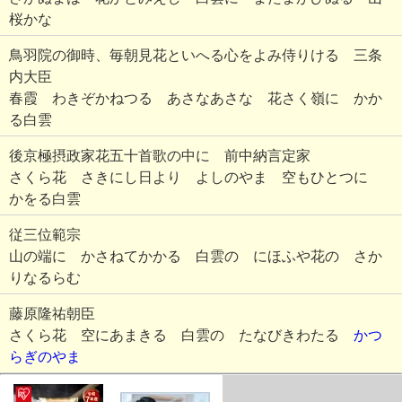
桜かな
鳥羽院の御時、毎朝見花といへる心をよみ侍りける 三条
内大臣
春霞 わきぞかねつる あさなあさな 花さく嶺に かか
る白雲
後京極摂政家花五十首歌の中に 前中納言定家
さくら花 さきにし日より よしのやま 空もひとつに
かをる白雲
従三位範宗
山の端に かさねてかかる 白雲の にほふや花の さか
りなるらむ
藤原隆祐朝臣
さくら花 空にあまきる 白雲の たなびきわたる
かつ
らぎのやま