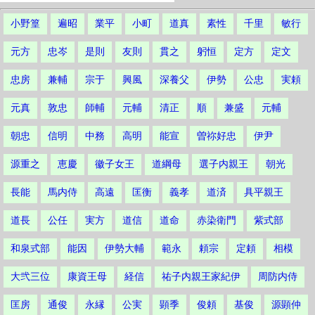
小野篁
遍昭
業平
小町
道真
素性
千里
敏行
元方
忠岑
是則
友則
貫之
躬恒
定方
定文
忠房
兼輔
宗于
興風
深養父
伊勢
公忠
実頼
元真
敦忠
師輔
元輔
清正
順
兼盛
元輔
朝忠
信明
中務
高明
能宣
曽祢好忠
伊尹
源重之
恵慶
徽子女王
道綱母
選子内親王
朝光
長能
馬内侍
高遠
匡衡
義孝
道済
具平親王
道長
公任
実方
道信
道命
赤染衛門
紫式部
和泉式部
能因
伊勢大輔
範永
頼宗
定頼
相模
大弐三位
康資王母
経信
祐子内親王家紀伊
周防内侍
匡房
通俊
永縁
公実
顕季
俊頼
基俊
源顕仲