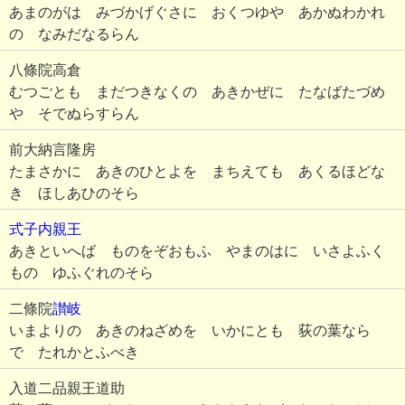
あまのがは みづかげぐさに おくつゆや あかぬわかれ
の なみだなるらん
八條院高倉
むつごとも まだつきなくの あきかぜに たなばたづめ
や そでぬらすらん
前大納言隆房
たまさかに あきのひとよを まちえても あくるほどな
き ほしあひのそら
式子内親王
あきといへば ものをぞおもふ やまのはに いさよふく
もの ゆふぐれのそら
二條院
讃岐
いまよりの あきのねざめを いかにとも 荻の葉なら
で たれかとふべき
入道二品親王道助