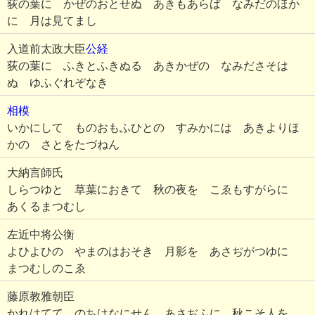
荻の葉に かぜのおとせぬ あきもあらば なみだのほか
に 月は見てまし
入道前太政大臣
公経
荻の葉に ふきとふきぬる あきかぜの なみださそは
ぬ ゆふぐれぞなき
相模
いかにして ものおもふひとの すみかには あきよりほ
かの さとをたづねん
大納言師氏
しらつゆと 草葉におきて 秋の夜を こゑもすがらに
あくるまつむし
左近中将公衡
よひよひの やまのはおそき 月影を あさぢがつゆに
まつむしのこゑ
藤原教雅朝臣
かれはてて のちはなにせん あさぢふに 秋こそ人を