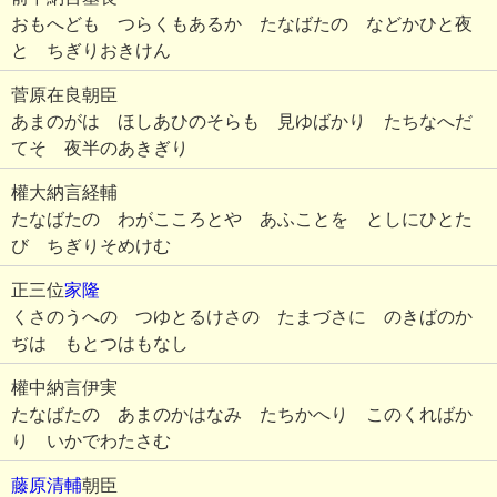
おもへども つらくもあるか たなばたの などかひと夜
と ちぎりおきけん
菅原在良朝臣
あまのがは ほしあひのそらも 見ゆばかり たちなへだ
てそ 夜半のあきぎり
權大納言経輔
たなばたの わがこころとや あふことを としにひとた
び ちぎりそめけむ
正三位
家隆
くさのうへの つゆとるけさの たまづさに のきばのか
ぢは もとつはもなし
權中納言伊実
たなばたの あまのかはなみ たちかへり このくればか
り いかでわたさむ
藤原清輔
朝臣