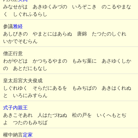
みなせがは あきゆくみづの いろぞこき のこるやまな
く しぐれふるらし
参議
雅経
あしびきの やまとにはあらぬ 唐錦 たつたのしぐれ
いかでそむらん
僧正行意
わがやどは かつちるやまの もみぢ葉に あさゆくしか
の あとだにもなし
皇太后宮大夫俊成
しぐれゆく そらだにあるを もみぢばの あきはくれぬ
と いろにみすらん
式子内親王
あきこそあれ 人はたづねぬ 松の戸を いくへもとぢ
よ つたのもみぢば
權中納言
定家