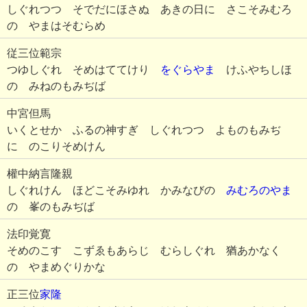
しぐれつつ そでだにほさぬ あきの日に さこそみむろ
の やまはそむらめ
従三位範宗
つゆしぐれ そめはててけり
をぐらやま
けふやちしほ
の みねのもみぢば
中宮但馬
いくとせか ふるの神すぎ しぐれつつ よものもみぢ
に のこりそめけん
權中納言隆親
しぐれけん ほどこそみゆれ かみなびの
みむろのやま
の 峯のもみぢば
法印覚寛
そめのこす こずゑもあらじ むらしぐれ 猶あかなく
の やまめぐりかな
正三位
家隆