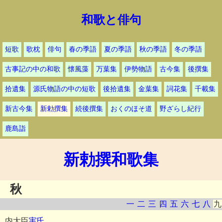
和歌と俳句
短歌
歌枕
俳句
春の季語
夏の季語
秋の季語
冬の季語
古事記の中の和歌
懐風藻
万葉集
伊勢物語
古今集
後撰集
拾遺集
源氏物語の中の短歌
後拾遺集
金葉集
詞花集
千載集
新古今集
新勅撰集
続後撰集
おくのほそ道
野ざらし紀行
鹿島詣
新勅撰和歌集
秋
一
二
三
四
五
六
七
八
九
内大臣
実氏