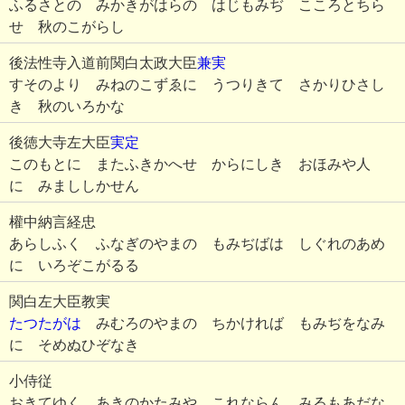
ふるさとの みかきがはらの はじもみぢ こころとちら
せ 秋のこがらし
後法性寺入道前関白太政大臣
兼実
すそのより みねのこずゑに うつりきて さかりひさし
き 秋のいろかな
後徳大寺左大臣
実定
このもとに またふきかへせ からにしき おほみや人
に みまししかせん
權中納言経忠
あらしふく ふなぎのやまの もみぢばは しぐれのあめ
に いろぞこがるる
関白左大臣教実
たつたがは
みむろのやまの ちかければ もみぢをなみ
に そめぬひぞなき
小侍従
おきてゆく あきのかたみや これならん みるもあだな