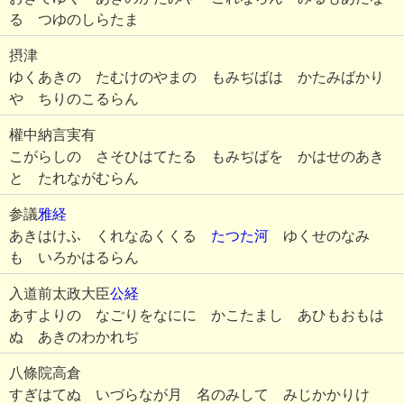
る つゆのしらたま
摂津
ゆくあきの たむけのやまの もみぢばは かたみばかり
や ちりのこるらん
權中納言実有
こがらしの さそひはてたる もみぢばを かはせのあき
と たれながむらん
参議
雅経
あきはけふ くれなゐくくる
たつた河
ゆくせのなみ
も いろかはるらん
入道前太政大臣
公経
あすよりの なごりをなにに かこたまし あひもおもは
ぬ あきのわかれぢ
八條院高倉
すぎはてぬ いづらなが月 名のみして みじかかりけ