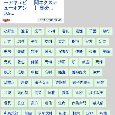
小野篁
遍昭
業平
小町
道真
素性
千里
敏行
元方
忠岑
是則
友則
貫之
躬恒
定方
定文
忠房
兼輔
宗于
興風
深養父
伊勢
公忠
実頼
元真
敦忠
師輔
元輔
清正
順
兼盛
元輔
朝忠
信明
中務
高明
能宣
曽祢好忠
伊尹
源重之
恵慶
徽子女王
道綱母
選子内親王
朝光
長能
馬内侍
高遠
匡衡
義孝
道済
具平親王
道長
公任
実方
道信
道命
赤染衛門
紫式部
和泉式部
能因
伊勢大輔
範永
頼宗
定頼
相模