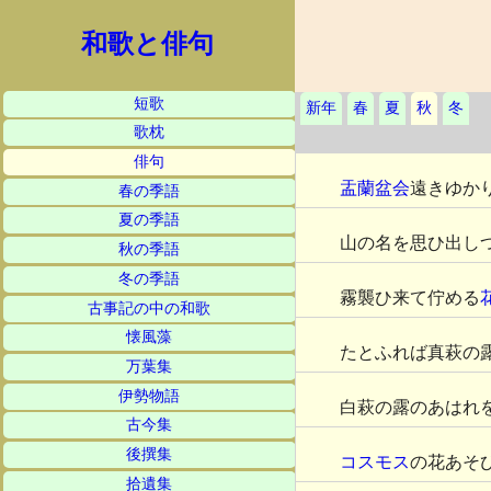
和歌と俳句
短歌
新年
春
夏
秋
冬
歌枕
俳句
盂蘭盆会
遠きゆか
春の季語
夏の季語
山の名を思ひ出し
秋の季語
冬の季語
霧襲ひ来て佇める
古事記の中の和歌
懐風藻
たとふれば真萩の
万葉集
伊勢物語
白萩の露のあはれ
古今集
後撰集
コスモス
の花あそ
拾遺集