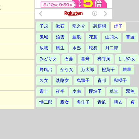
く
子規
漱石
龍之介
碧梧桐
虚子
鬼城
泊雲
亜浪
花蓑
山頭火
普羅
放哉
風生
水巴
蛇笏
月二郎
みどり女
石鼎
喜舟
禅寺洞
しづの女
野風呂
かな女
万太郎
橙黄子
犀星
久女
淡路女
烏頭子
青邨
秋櫻子
素十
夜半
麦南
櫻坡子
草堂
双魚
悌二郎
鷹女
多佳子
青畝
耕衣
貞
播水
茅舎
汀女
三鬼
草田男
不死男
誓子
草城
爽雨
赤黄男
不器男
立子
鴻村
林火
楸邨
静塔