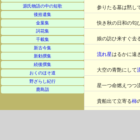
源氏物語の中の短歌
参りたる墓は黙し
後拾遺集
快き秋の日和の匂
金葉集
詞花集
娘の訪ひ来すぐ去
千載集
新古今集
流れ星
はるかに遠
新勅撰集
続後撰集
大空の青艶にして
おくのほそ道
野ざらし紀行
星一つ命燃えつつ
鹿島詣
貴船出て立寄る
柿
ここも亦
柿
の村な
よろめきて杖つき