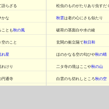
て語らざる
松虫のものがたりあり虫すだ
ひかな
秋雲
は老の心にさも似たり
ることも
秋の風
破荷の茎面白や水の綾
き空のこと
玄関の衝立隔て
秋日和
流れ星
ほのかなる空の匂ひや
秋の晴
流れけり
二タ寺の境はここや
秋の山
の円通寺
白雲のち切れしところ
秋の空
る円通寺
粧ひし山の片袖初紅葉
萩
の花を見る
我杖の障れば飛ばん
芒の穂