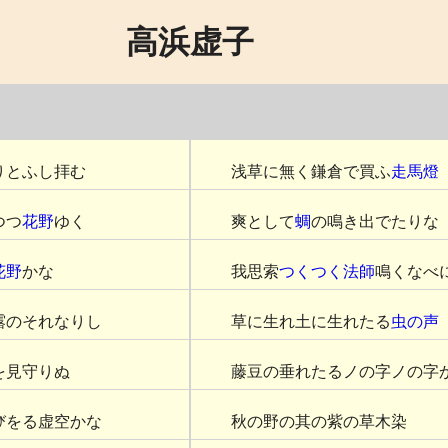
高浜虚子
りとふし拝む
浅草に無く鎌倉で買ふ
走馬燈
つつ
花野
ゆく
爽として
蜩
の鳴き出でたりな
花野
かな
我思索
つくつく法師
鳴くなべ
露のそれなりし
草に生れ土に生れたる
虫の声
を見守りぬ
藤豆の垂れたるノの字ノの字
びをる虚空かな
秋の野の其の紫の草木染