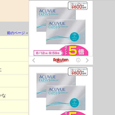
前のページ
＜
に
かな