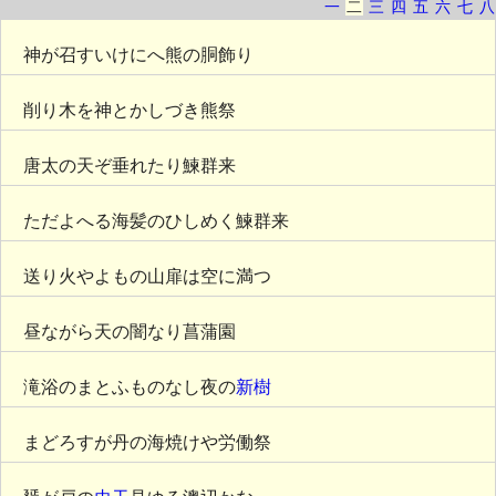
一
二
三
四
五
六
七
八
神が召すいけにへ熊の胴飾り
削り木を神とかしづき熊祭
唐太の天ぞ垂れたり鰊群来
ただよへる海髪のひしめく鰊群来
送り火やよもの山扉は空に満つ
昼ながら天の闇なり菖蒲園
滝浴のまとふものなし夜の
新樹
まどろすが丹の海焼けや労働祭