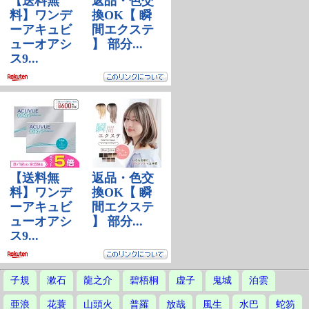
子規
漱石
龍之介
碧梧桐
虚子
鬼城
泊雲
亜浪
花蓑
山頭火
普羅
放哉
風生
水巴
蛇笏