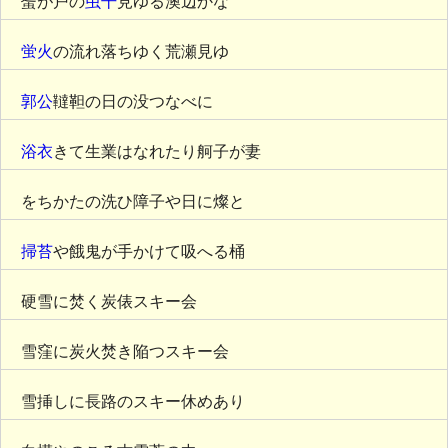
蜑が戸の
虫干
見ゆる澳辺かな
蛍火
の流れ落ちゆく荒瀬見ゆ
郭公
韃靼の日の没つなべに
浴衣
きて生業はなれたり舸子が妻
をちかたの洗ひ障子や日に燦と
掃苔
や餓鬼が手かけて吸へる桶
硬雪に焚く炭俵スキー会
雪窪に炭火焚き陥つスキー会
雪挿しに長路のスキー休めあり