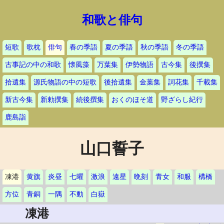
和歌と俳句
短歌
歌枕
俳句
春の季語
夏の季語
秋の季語
冬の季語
古事記の中の和歌
懐風藻
万葉集
伊勢物語
古今集
後撰集
拾遺集
源氏物語の中の短歌
後拾遺集
金葉集
詞花集
千載集
新古今集
新勅撰集
続後撰集
おくのほそ道
野ざらし紀行
鹿島詣
山口誓子
凍港
黄旗
炎昼
七曜
激浪
遠星
晩刻
青女
和服
構橋
方位
青銅
一隅
不動
白嶽
凍港