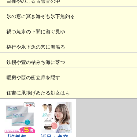
白樺やのこる古雪萱の中
氷の窓に冥き海ぞも氷下魚釣る
禍つ魚氷の下闇に游ぐ見ゆ
橇行や氷下魚の穴に海溢る
鉄枴や萱の枯みち海に落つ
暖房や葭の衝立扉を隠す
住吉に凧揚げゐたる処女はも