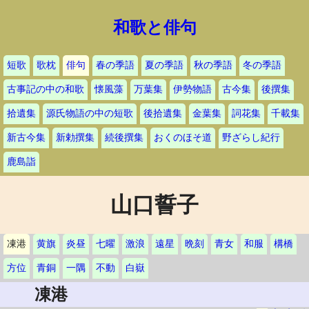
和歌と俳句
短歌
歌枕
俳句
春の季語
夏の季語
秋の季語
冬の季語
古事記の中の和歌
懐風藻
万葉集
伊勢物語
古今集
後撰集
拾遺集
源氏物語の中の短歌
後拾遺集
金葉集
詞花集
千載集
新古今集
新勅撰集
続後撰集
おくのほそ道
野ざらし紀行
鹿島詣
山口誓子
凍港
黄旗
炎昼
七曜
激浪
遠星
晩刻
青女
和服
構橋
方位
青銅
一隅
不動
白嶽
凍港