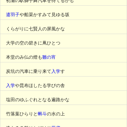
初瀬の駅獅子舞汽車を待てるかも
遣羽子
や船渠かすみて見ゆる坂
くらがりに七賢人の屏風かな
大学の空の碧きに凧ひとつ
本堂のみ仏の燈も
雛の宵
炭坑の汽車に乗り来て
入学
す
入学
や昆布ほしたる学びの舎
塩田のゆふぐれとなる遍路かな
竹落葉ひらりと
蝌斗
の水の上