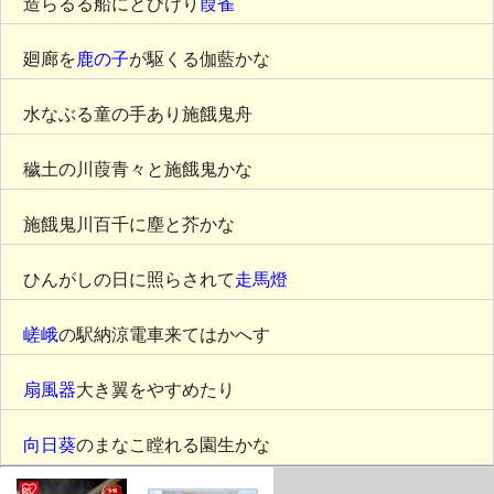
造らるる船にとびけり
葭雀
廻廊を
鹿の子
が駆くる伽藍かな
水なぶる童の手あり施餓鬼舟
穢土の川葭青々と施餓鬼かな
施餓鬼川百千に塵と芥かな
ひんがしの日に照らされて
走馬燈
嵯峨
の駅納涼電車来てはかへす
扇風器
大き翼をやすめたり
向日葵
のまなこ瞠れる園生かな