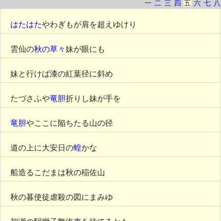
一
二
三
四
五
六
七
八
はたはた
やわぎもが肩を超えゆけり
雲仙の
秋の草々
妹が眼にも
妹と行けば漆の紅葉径に斜め
たづさふや
竜胆
折りし妹が手を
竜胆
やここに陥ちたる山の径
道の上に大安日の
蝗
かな
船造るこだまは秋の稲佐山
秋の暮使徒虐殺の図にまみゆ