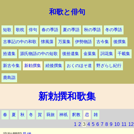
和歌と俳句
短歌
歌枕
俳句
春の季語
夏の季語
秋の季語
冬の季語
古事記の中の和歌
懐風藻
万葉集
伊勢物語
古今集
後撰集
拾遺集
源氏物語の中の短歌
後拾遺集
金葉集
詞花集
千載集
新古今集
新勅撰集
続後撰集
おくのほそ道
野ざらし紀行
鹿島詣
新勅撰和歌集
春
夏
秋
冬
賀
羇旅
神祇
釈教
恋
雑
1
2
3
4
5
6
7
8
9
10
11
12