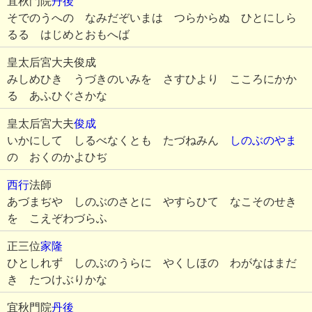
宜秋門院
丹後
そでのうへの なみだぞいまは つらからぬ ひとにしら
るる はじめとおもへば
皇太后宮大夫俊成
みしめひき うづきのいみを さすひより こころにかか
る あふひぐさかな
皇太后宮大夫
俊成
いかにして しるべなくとも たづねみん
しのぶのやま
の おくのかよひぢ
西行
法師
あづまぢや しのぶのさとに やすらひて なこそのせき
を こえぞわづらふ
正三位
家隆
ひとしれず しのぶのうらに やくしほの わがなはまだ
き たつけぶりかな
宜秋門院
丹後