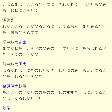
いはぬまは こころひとつに さわがれて けぶりもなみ
も むねにこそたて
源師光
わがこころ いかなるいろに いでぬらん まだみぬひと
を おもひそめつつ
權中納言
定家
まつがねを いそべのなみの うつたへに あらはれぬべ
き そでのうへかな
前中納言
匡房
はるくれば ゆきのしたくさ したにのみ もえいづるこ
ひを しるひとぞなき
藤原仲実
朝臣
あふことの かたののをのの しのすすき ほにいでぬこ
ひは くるしかりけり
基俊