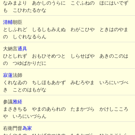
なみまより あかしのうらに こぐふねの ほにはいでず
も こひわたるかな
清輔
朝臣
としふれど しるしもみえぬ わがこひや ときはのやま
の しぐれなるらん
大納言
通具
ひとしれず おもひそめつと しらせばや あきのこのは
の つゆばかりだに
寂蓮
法師
くれなゐの ちしほもあかず みむろやま いろにいづべ
き ことのはもがな
参議
雅経
まさきちる やまのあられの たまかづら かけしこころ
や いろにいづらん
右衛門督
為家