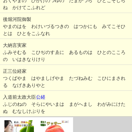
おくやまの ひかげのつゆの たまかづら ひとこそしら
ね かけてこふれど
後堀河院御製
やまのはを わけいづるつきの はつかにも みてこそひ
とは ひとをこふなれ
大納言実家
ふみそむる こひぢのすゑに あるものは ひとのこころ
の いはきなりけり
正三位経家
つくばやま はやましげやま たづねみむ こひにまされ
る なげきありやと
入道前太政大臣
公経
ふじのねの そらにやいまは まがへまし わがみにけた
ぬ むなしけぶりを