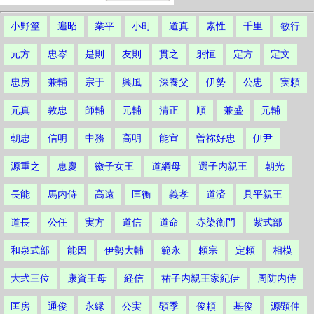
小野篁
遍昭
業平
小町
道真
素性
千里
敏行
元方
忠岑
是則
友則
貫之
躬恒
定方
定文
忠房
兼輔
宗于
興風
深養父
伊勢
公忠
実頼
元真
敦忠
師輔
元輔
清正
順
兼盛
元輔
朝忠
信明
中務
高明
能宣
曽祢好忠
伊尹
源重之
恵慶
徽子女王
道綱母
選子内親王
朝光
長能
馬内侍
高遠
匡衡
義孝
道済
具平親王
道長
公任
実方
道信
道命
赤染衛門
紫式部
和泉式部
能因
伊勢大輔
範永
頼宗
定頼
相模
大弐三位
康資王母
経信
祐子内親王家紀伊
周防内侍
匡房
通俊
永縁
公実
顕季
俊頼
基俊
源顕仲