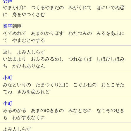
躬恒
やまかげに つくるやまだの みがくれて ほにいでぬ恋
に 身をやつくさむ
業平
朝臣
そでぬれて あまのかりほす わたつみの みるをあふに
て やまむとやする
返し よみ人しらず
いはまより おふるみるめし つれなくば しほひしほみ
ち かひもありなん
小町
みなといりの たまつくり江に こぐふねの おとこそた
てね きみを恋ふれど
小町
みるめかる あまのゆききの みなとぢに なこそのせき
も わがすゑなくに
よみ人しらず