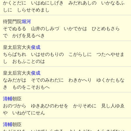
かくとだに いはぬにしげき みだれあしの いかなるふ
しに しらせそめまし
待賢門院
堀河
そでぬるる 山井のしみづ いかでかは ひとめもさら
で かげを見るべき
皇太后宮大夫
俊成
ちらばちれ いはせのもりの こがらしに つたへやせま
し おもふことのは
皇太后宮大夫
俊成
なみだがは そでのみわだに わきかへり ゆくかたもな
き ものをこそおもへ
清輔
朝臣
おのづから ゆきあひのわせを かりそめに 見し人ゆゑ
や いねがてにせん
清輔
朝臣