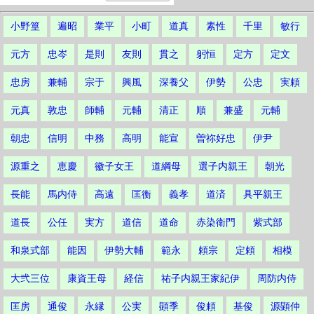
小野篁
遍昭
業平
小町
道真
素性
千里
敏行
元方
忠岑
是則
友則
貫之
躬恒
定方
定文
忠房
兼輔
宗于
興風
深養父
伊勢
公忠
実頼
元真
敦忠
師輔
元輔
清正
順
兼盛
元輔
朝忠
信明
中務
高明
能宣
曽祢好忠
伊尹
源重之
恵慶
徽子女王
道綱母
選子内親王
朝光
長能
馬内侍
高遠
匡衡
義孝
道済
具平親王
道長
公任
実方
道信
道命
赤染衛門
紫式部
和泉式部
能因
伊勢大輔
範永
頼宗
定頼
相模
大弐三位
康資王母
経信
祐子内親王家紀伊
周防内侍
匡房
通俊
永縁
公実
顕季
俊頼
基俊
源顕仲