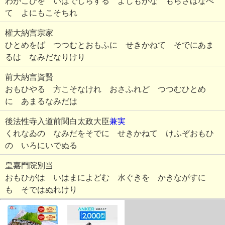
わがこひを いはでしらする よしもがな もらさばなべ
て よにもこそちれ
權大納言宗家
ひとめをば つつむとおもふに せきかねて そでにあま
るは なみだなりけり
前大納言資賢
おもひやる 方こそなけれ おさふれど つつむひとめ
に あまるなみだは
後法性寺入道前関白太政大臣
兼実
くれなゐの なみだをそでに せきかねて けふぞおもひ
の いろにいでぬる
皇嘉門院別当
おもひがは いはまによどむ 水ぐきを かきながすに
も そではぬれけり