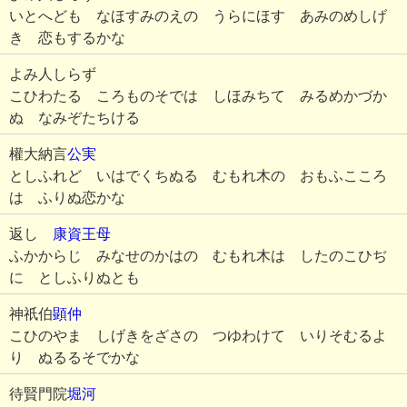
いとへども なほすみのえの うらにほす あみのめしげ
き 恋もするかな
よみ人しらず
こひわたる ころものそでは しほみちて みるめかづか
ぬ なみぞたちける
權大納言
公実
としふれど いはでくちぬる むもれ木の おもふこころ
は ふりぬ恋かな
返し
康資王母
ふかからじ みなせのかはの むもれ木は したのこひぢ
に としふりぬとも
神祇伯
顕仲
こひのやま しげきをざさの つゆわけて いりそむるよ
り ぬるるそでかな
待賢門院
堀河