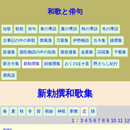
和歌と俳句
短歌
歌枕
俳句
春の季語
夏の季語
秋の季語
冬の季語
古事記の中の和歌
懐風藻
万葉集
伊勢物語
古今集
後撰集
拾遺集
源氏物語の中の短歌
後拾遺集
金葉集
詞花集
千載集
新古今集
新勅撰集
続後撰集
おくのほそ道
野ざらし紀行
鹿島詣
新勅撰和歌集
春
夏
秋
冬
賀
羇旅
神祇
釈教
恋
雑
1
2
3
4
5
6
7
8
9
10
11
12