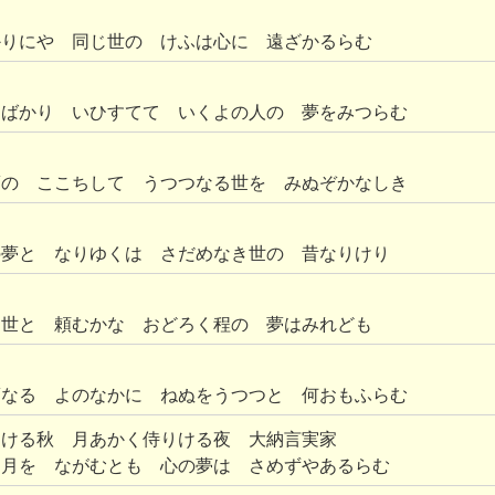
かりにや 同じ世の けふは心に 遠ざかるらむ
とばかり いひすてて いくよの人の 夢をみつらむ
夢の ここちして うつつなる世を みぬぞかなしき
の夢と なりゆくは さだめなき世の 昔なりけり
き世と 頼むかな おどろく程の 夢はみれども
夢なる よのなかに ねぬをうつつと 何おもふらむ
りける秋 月あかく侍りける夜 大納言実家
ら月を ながむとも 心の夢は さめずやあるらむ