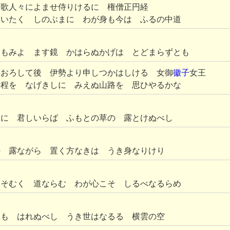
首歌人々によませ侍りけるに 権僧正円経
をいたく しのぶまに わが身も今は ふるの中道
にもみよ ます鏡 かはらぬかげは とどまらずとも
らおろして後 伊勢より申しつかはしける 女御
徽子
女王
の程を なげきしに みえぬ山路を 思ひやるかな
山に 君しいらば ふもとの草の 露とけぬべし
の 露ながら 置く方なきは うき身なりけり
をそむく 道ならむ わが心こそ しるべなるらめ
みも はれぬべし うき世はなるる 横雲の空