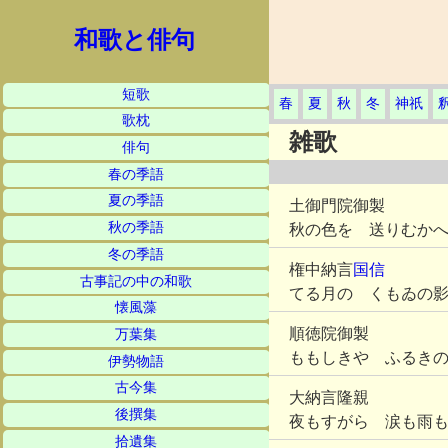
和歌と俳句
短歌
春
夏
秋
冬
神祇
歌枕
雑歌
俳句
春の季語
夏の季語
土御門院御製
秋の季語
秋の色を 送りむか
冬の季語
権中納言
国信
古事記の中の和歌
てる月の くもゐの
懐風藻
順徳院御製
万葉集
ももしきや ふるき
伊勢物語
古今集
大納言隆親
後撰集
夜もすがら 涙も雨
拾遺集