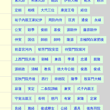
紫式部
和泉式部
能因
伊勢大輔
範永
頼宗
定頼
相模
大弐三位
康資王母
経信
祐子内親王家紀伊
周防内侍
匡房
通俊
永縁
公実
顕季
俊頼
基俊
源顕仲
藤原顕仲
仲実
国信
師頼
師時
隆源
京極関白家肥後
前斎宮河内
郁芳門院安芸
待賢門院堀河
上西門院兵衛
顕輔
兼昌
季通
忠通
親隆
源頼政
清輔
教長
徳大寺公能
俊惠
俊成
宜秋門院丹後
西行
崇徳院
隆季
殷富門大輔
寂蓮
実定
二条院讃岐
兼実
式子内親王
守覚法親王
長明
慈円
有家
家隆
定家
良経
雅経
俊成卿女
公経
通具
後鳥羽院