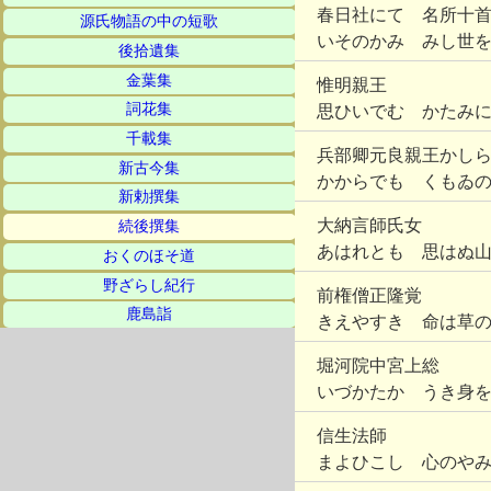
春日社にて 名所十
源氏物語の中の短歌
いそのかみ みし世
後拾遺集
金葉集
惟明親王
詞花集
思ひいでむ かたみ
千載集
兵部卿元良親王かし
新古今集
かからでも くもゐ
新勅撰集
大納言師氏女
続後撰集
あはれとも 思はぬ
おくのほそ道
野ざらし紀行
前権僧正隆覚
鹿島詣
きえやすき 命は草
堀河院中宮上総
いづかたか うき身
信生法師
まよひこし 心のや