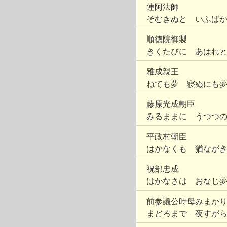
蓮阿法師
そむきぬと いふば
順徳院御製
きくたびに あはれ
雅成親王
ねても夢 寝ぬにも
藤原光成朝臣
みるままに うつつ
平政村朝臣
はかなくも 猶なが
祝部忠成
はかなさは おなじ
前参議公時母みまか
まどろまで 夜すが