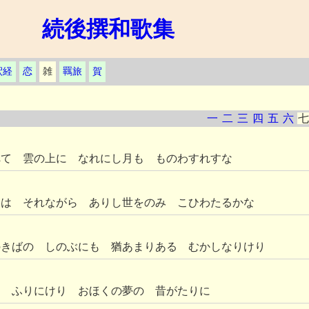
続後撰和歌集
釈経
恋
雑
羈旅
賀
一
二
三
四
五
六
七
へて 雲の上に なれにし月も ものわすれすな
影は それながら ありし世をのみ こひわたるかな
のきばの しのぶにも 猶あまりある むかしなりけり
も ふりにけり おほくの夢の 昔がたりに