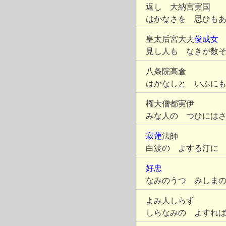
返し 大納言実国
はかなさを 思ひも
皇太后宮大夫
俊成女
見し人も なきが数
八条院高倉
はかなしと いふに
権大僧都実伊
みな人の つひには
寂蓮
法師
白波の よする汀に
好忠
なみのうつ みしま
よみ人しらず
しらなみの よすれ