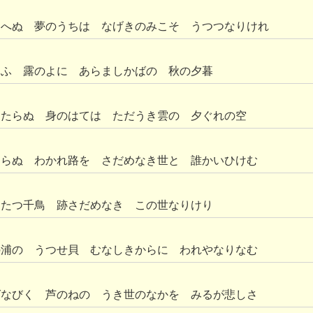
あへぬ 夢のうちは なげきのみこそ うつつなりけれ
そふ 露のよに あらましかばの 秋の夕暮
もたらぬ 身のはては ただうき雲の 夕ぐれの空
さらぬ わかれ路を さだめなき世と 誰かいひけむ
 たつ千鳥 跡さだめなき この世なりけり
の浦の うつせ貝 むなしきからに われやなりなむ
ばなびく 芦のねの うき世のなかを みるが悲しさ