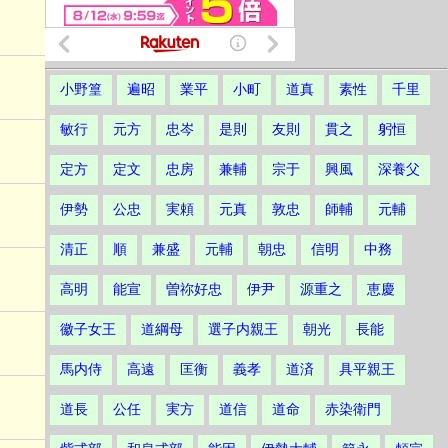
小野篁
遍昭
業平
小町
道真
素性
千里
敏行
元方
忠岑
是則
友則
貫之
躬恒
定方
定文
忠房
兼輔
宗于
興風
深養父
伊勢
公忠
実頼
元真
敦忠
師輔
元輔
清正
順
兼盛
元輔
朝忠
信明
中務
高明
能宣
曽祢好忠
伊尹
源重之
恵慶
徽子女王
道綱母
選子内親王
朝光
長能
馬内侍
高遠
匡衡
義孝
道済
具平親王
道長
公任
実方
道信
道命
赤染衛門