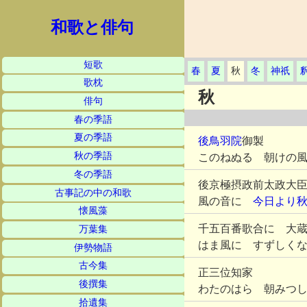
和歌と俳句
短歌
春
夏
秋
冬
神祇
歌枕
秋
俳句
春の季語
夏の季語
後鳥羽院
御製
秋の季語
このねぬる 朝けの
冬の季語
後京極摂政前太政大
古事記の中の和歌
風の音に
今日より
懐風藻
千五百番歌合に 大
万葉集
はま風に すずしく
伊勢物語
古今集
正三位知家
後撰集
わたのはら 朝みつ
拾遺集