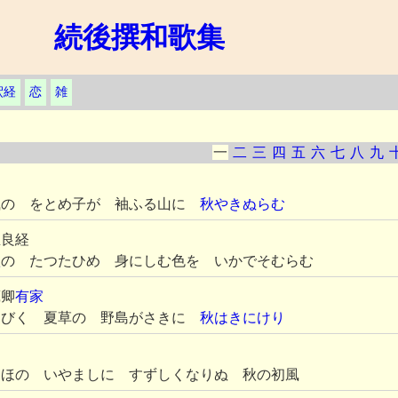
続後撰和歌集
釈経
恋
雑
一
二
三
四
五
六
七
八
九
風の をとめ子が 袖ふる山に
秋やきぬらむ
臣良経
秋
の たつたひめ 身にしむ色を いかでそむらむ
蔵卿
有家
なびく 夏草の 野島がさきに
秋はきにけり
しほの いやましに すずしくなりぬ 秋の初風