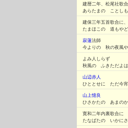
建暦二年、松尾社歌
あらたまの ことし
建保三年五首歌合に
たまほこの 道もや
寂蓮
法師
今よりの 秋の夜風
よみ人しらず
秋風の ふきただよ
山辺赤人
ひととせに ただ今
山上憶良
ひさかたの あまの
寛和二年内裏歌合に
たなばたの いかに