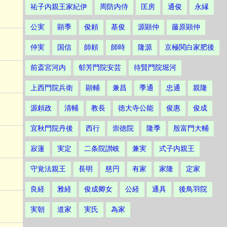
祐子内親王家紀伊
周防内侍
匡房
通俊
永縁
公実
顕季
俊頼
基俊
源顕仲
藤原顕仲
仲実
国信
師頼
師時
隆源
京極関白家肥後
前斎宮河内
郁芳門院安芸
待賢門院堀河
上西門院兵衛
顕輔
兼昌
季通
忠通
親隆
源頼政
清輔
教長
徳大寺公能
俊惠
俊成
宜秋門院丹後
西行
崇徳院
隆季
殷富門大輔
寂蓮
実定
二条院讃岐
兼実
式子内親王
守覚法親王
長明
慈円
有家
家隆
定家
良経
雅経
俊成卿女
公経
通具
後鳥羽院
実朝
道家
実氏
為家