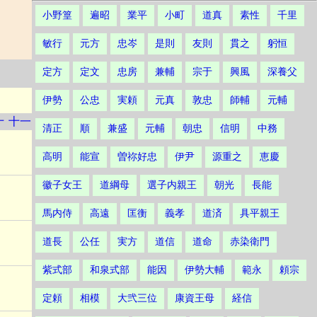
小野篁
遍昭
業平
小町
道真
素性
千里
敏行
元方
忠岑
是則
友則
貫之
躬恒
定方
定文
忠房
兼輔
宗于
興風
深養父
伊勢
公忠
実頼
元真
敦忠
師輔
元輔
十
十一
清正
順
兼盛
元輔
朝忠
信明
中務
高明
能宣
曽祢好忠
伊尹
源重之
恵慶
徽子女王
道綱母
選子内親王
朝光
長能
馬内侍
高遠
匡衡
義孝
道済
具平親王
道長
公任
実方
道信
道命
赤染衛門
紫式部
和泉式部
能因
伊勢大輔
範永
頼宗
定頼
相模
大弐三位
康資王母
経信