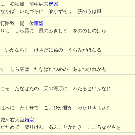
合に、初秋風 前中納言
定家
もなかば いたづらに 涙かずそふ 荻のうは風
、行路秋 従二位
家隆
どりも しら露に 風のふきしく をののしのはら
や いかならむ けさだに葛の うらみがほなる
はす しら雲は たなばたつめの あまつひれかも
宵こそ たなばたの 天の河原に わたるといふなれ
かはべに 舟よせて こよひか君が わたりきまさむ
 堀河右大臣
頼宗
さだためて 契りけむ あふことかたき こころながさを