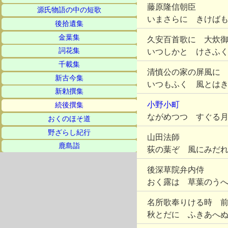
藤原隆信朝臣
源氏物語の中の短歌
いまさらに きけば
後拾遺集
金葉集
久安百首歌に 大炊
詞花集
いつしかと けさふ
千載集
清慎公の家の屏風に
新古今集
いつもふく 風とは
新勅撰集
小野小町
続後撰集
ながめつつ すぐる
おくのほそ道
野ざらし紀行
山田法師
鹿島詣
荻の葉ぞ 風にみだ
後深草院弁内侍
おく露は 草葉のう
名所歌奉りける時 
秋とだに ふきあへ