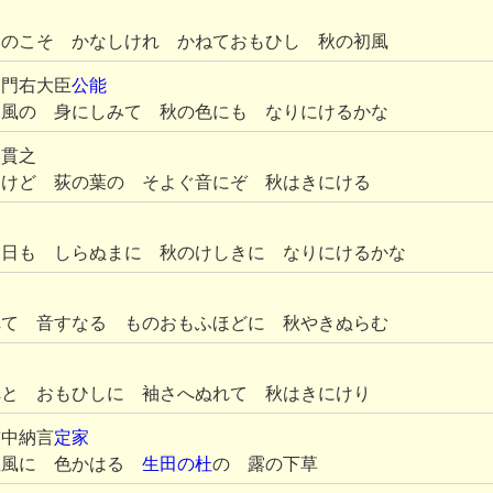
ものこそ かなしけれ かねておもひし 秋の初風
御門右大臣
公能
く風の 身にしみて 秋の色にも なりにけるかな
 貫之
きけど 荻の葉の そよぐ音にぞ 秋はきにける
月日も しらぬまに 秋のけしきに なりにけるかな
れて 音すなる ものおもふほどに 秋やきぬらむ
へと おもひしに 袖さへぬれて 秋はきにけり
前中納言
定家
ぬ風に 色かはる
生田の杜
の 露の下草