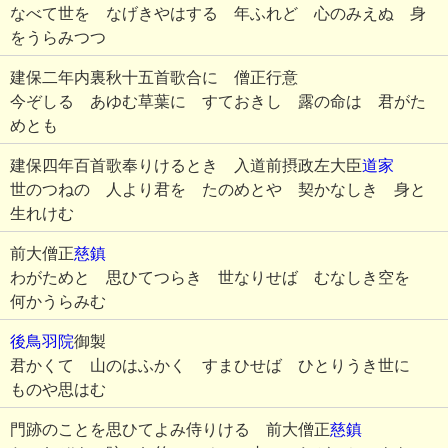
なべて世を なげきやはする 年ふれど 心のみえぬ 身
をうらみつつ
建保二年内裏秋十五首歌合に 僧正行意
今ぞしる あゆむ草葉に すておきし 露の命は 君がた
めとも
建保四年百首歌奉りけるとき 入道前摂政左大臣
道家
世のつねの 人より君を たのめとや 契かなしき 身と
生れけむ
前大僧正
慈鎮
わがためと 思ひてつらき 世なりせば むなしき空を
何かうらみむ
後鳥羽院
御製
君かくて 山のはふかく すまひせば ひとりうき世に
ものや思はむ
門跡のことを思ひてよみ侍りける 前大僧正
慈鎮