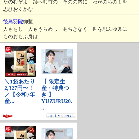
たのむぞよ 跡へむ竹の そのの内に わがのちのよを
思ひおくかな
後鳥羽院
御製
人もをし 人もうらめし あぢきなく 世を思ふゆゑに
ものおもふ身は