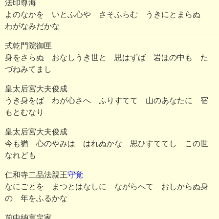
法印尊海
よのなかを いとふ心や さそふらむ うきにとまらぬ
わがなみだかな
式乾門院御匣
身をさらぬ おなしうき世と 思はずば 岩ほの中も た
づねみてまし
皇太后宮大夫俊成
うき身をば わが心さへ ふりすてて 山のあなたに 宿
もとむなり
皇太后宮大夫俊成
今も猶 心のやみは はれぬかな 思ひすててし この世
なれども
仁和寺二品法親王
守覚
なにごとを まつとはなしに ながらへて おしからぬ身
の 年をふるかな
前中納言定家