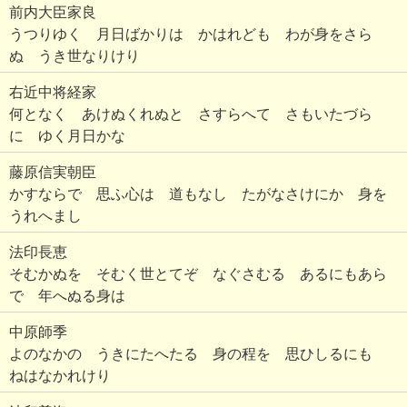
前内大臣家良
うつりゆく 月日ばかりは かはれども わが身をさら
ぬ うき世なりけり
右近中将経家
何となく あけぬくれぬと さすらへて さもいたづら
に ゆく月日かな
藤原信実朝臣
かすならで 思ふ心は 道もなし たがなさけにか 身を
うれへまし
法印長恵
そむかぬを そむく世とてぞ なぐさむる あるにもあら
で 年へぬる身は
中原師季
よのなかの うきにたへたる 身の程を 思ひしるにも
ねはなかれけり