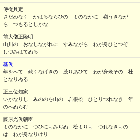
侍従具定
さだめなく かはるならひの よのなかに 猶うきなが
ら つもるとしかな
前大僧正隆明
山川の おなしながれに すみながら わが身ひとつぞ
しづみはてぬる
基俊
年をへて 歎くなげきの 茂りあひて わが身老その 杜
となりぬる
正三位知家
いかなりし みののを山の 岩根松 ひとりつれなき 年
のへぬらむ
藤原光俊朝臣
よのなかに つひにもみぢぬ 松よりも つれなきもの
は わが身なりけり