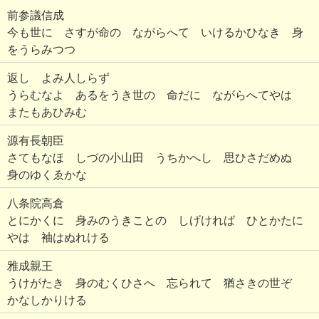
前参議信成
今も世に さすが命の ながらへて いけるかひなき 身
をうらみつつ
返し よみ人しらず
うらむなよ あるをうき世の 命だに ながらへてやは
またもあひみむ
源有長朝臣
さてもなほ しづの小山田 うちかへし 思ひさだめぬ
身のゆくゑかな
八条院高倉
とにかくに 身みのうきことの しげければ ひとかたに
やは 袖はぬれける
雅成親王
うけがたき 身のむくひさへ 忘られて 猶さきの世ぞ
かなしかりける