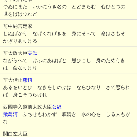
つゐにまた いかにうき名の とどまらむ 心ひとつの
世をばはつれど
前中納言定家
しぬばかり なげくなげきを 身にそへて 命はさもぞ
かぎりありける
前太政大臣
実氏
ながらへて けふにあはばと 思ひこし 身のためうき
は 命なりけり
前大僧正
慈鎮
あるをいとひ なきをしのぶは ならひなり さて恋られ
ば 身こそつらけれ
西園寺入道前太政大臣
公経
飛鳥河
ふちせもわかず 底清き 水の心を しる人もが
な
関白左大臣