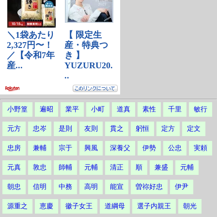
小野篁
遍昭
業平
小町
道真
素性
千里
敏行
元方
忠岑
是則
友則
貫之
躬恒
定方
定文
忠房
兼輔
宗于
興風
深養父
伊勢
公忠
実頼
元真
敦忠
師輔
元輔
清正
順
兼盛
元輔
朝忠
信明
中務
高明
能宣
曽祢好忠
伊尹
源重之
恵慶
徽子女王
道綱母
選子内親王
朝光