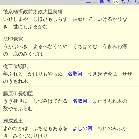
一
二
三
四
五
六
七
八
九
後京極摂政前太政大臣良経
いせしまや しほひもしらず 袖ぬれて いけるかひな
き 世にもふるかな
法印覚寛
うかぶべき よるべなくてや くちはてむ うきみわ河
の 底のみくづは
従三位顕氏
年ふれど かはりもやらぬ
名取河
うき身ぞ今は せぜ
のうもれ木
藤原伊長朝臣
うき身世に しづみはてたる
名取河
またうもれ木の
数やそふらむ
雅成親王
よのなかは ふちせもあるを
よしの河
われのみふか
き みくづなりけり