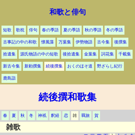
和歌と俳句
短歌
歌枕
俳句
春の季語
夏の季語
秋の季語
冬の季語
古事記の中の和歌
懐風藻
万葉集
伊勢物語
古今集
後撰集
拾遺集
源氏物語の中の短歌
後拾遺集
金葉集
詞花集
千載集
新古今集
新勅撰集
続後撰集
おくのほそ道
野ざらし紀行
鹿島詣
続後撰和歌集
春
夏
秋
冬
神祇
釈経
恋
雑
羈旅
賀
雑歌