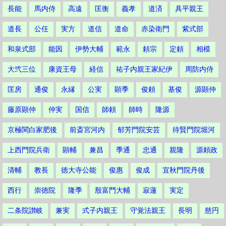
長能
馬内侍
高遠
匡衡
義孝
道済
具平親王
道長
公任
実方
道信
道命
赤染衛門
紫式部
和泉式部
能因
伊勢大輔
範永
頼宗
定頼
相模
大弐三位
康資王母
経信
祐子内親王家紀伊
周防内侍
匡房
通俊
永縁
公実
顕季
俊頼
基俊
源顕仲
藤原顕仲
仲実
国信
師頼
師時
隆源
京極関白家肥後
前斎宮河内
郁芳門院安芸
待賢門院堀河
上西門院兵衛
顕輔
兼昌
季通
忠通
親隆
源頼政
清輔
教長
徳大寺公能
俊惠
俊成
宜秋門院丹後
西行
崇徳院
隆季
殷富門大輔
寂蓮
実定
二条院讃岐
兼実
式子内親王
守覚法親王
長明
慈円