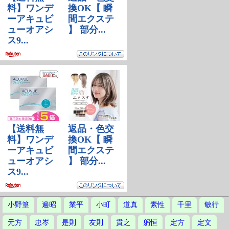
小野篁
遍昭
業平
小町
道真
素性
千里
敏行
元方
忠岑
是則
友則
貫之
躬恒
定方
定文