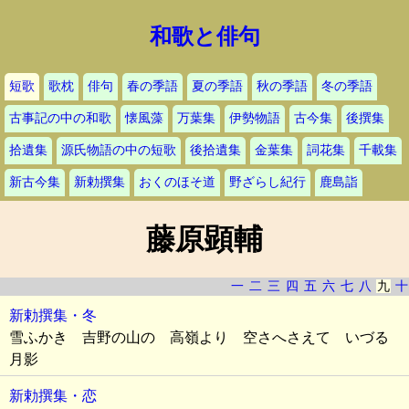
和歌と俳句
短歌
歌枕
俳句
春の季語
夏の季語
秋の季語
冬の季語
古事記の中の和歌
懐風藻
万葉集
伊勢物語
古今集
後撰集
拾遺集
源氏物語の中の短歌
後拾遺集
金葉集
詞花集
千載集
新古今集
新勅撰集
おくのほそ道
野ざらし紀行
鹿島詣
藤原顕輔
一
二
三
四
五
六
七
八
九
十
新勅撰集・冬
雪ふかき 吉野の山の 高嶺より 空さへさえて いづる
月影
新勅撰集・恋