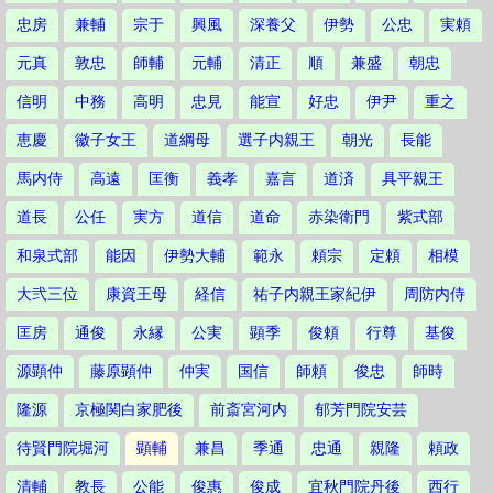
忠房
兼輔
宗于
興風
深養父
伊勢
公忠
実頼
元真
敦忠
師輔
元輔
清正
順
兼盛
朝忠
信明
中務
高明
忠見
能宣
好忠
伊尹
重之
恵慶
徽子女王
道綱母
選子内親王
朝光
長能
馬内侍
高遠
匡衡
義孝
嘉言
道済
具平親王
道長
公任
実方
道信
道命
赤染衛門
紫式部
和泉式部
能因
伊勢大輔
範永
頼宗
定頼
相模
大弐三位
康資王母
経信
祐子内親王家紀伊
周防内侍
匡房
通俊
永縁
公実
顕季
俊頼
行尊
基俊
源顕仲
藤原顕仲
仲実
国信
師頼
俊忠
師時
隆源
京極関白家肥後
前斎宮河内
郁芳門院安芸
待賢門院堀河
顕輔
兼昌
季通
忠通
親隆
頼政
清輔
教長
公能
俊惠
俊成
宜秋門院丹後
西行