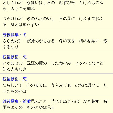
としふれど なほいはしろの むすび松 とけぬものゆ
ゑ 人もこそ知れ
つらけれど きのふたのめし 言の葉に けふまでおふ
る 身とは知らずや
続後撰集・冬
さらぬだに 寝覚めがちなる 冬の夜を 楢の枯葉に 霰
ふるなり
続後撰集・恋
いかにせむ 玉江の蘆の したねのみ よをへてなけど
知る人もなき
続後撰集・恋
つらしとて 心のままに うらみても のちは思ひに た
へむものかは
続後撰集・雑歌
思ふこと 晴れせぬころは かき暮す 時
雨もよその ものとやは見る