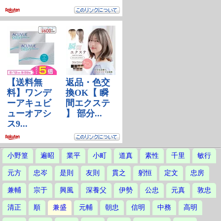
小野篁
遍昭
業平
小町
道真
素性
千里
敏行
元方
忠岑
是則
友則
貫之
躬恒
定文
忠房
兼輔
宗于
興風
深養父
伊勢
公忠
元真
敦忠
清正
順
兼盛
元輔
朝忠
信明
中務
高明