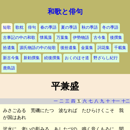
和歌と俳句
短歌
歌枕
俳句
春の季語
夏の季語
秋の季語
冬の季語
古事記の中の和歌
懐風藻
万葉集
伊勢物語
古今集
後撰集
拾遺集
源氏物語の中の短歌
後拾遺集
金葉集
詞花集
千載集
新古今集
新勅撰集
続後撰集
おくのほそ道
野ざらし紀行
鹿島詣
平兼盛
一
二
三
四
五
六
七
八
九
十
十一
十二
みさごゐる 荒磯にたつ 波なれば たひらけくこそ 我
が国はあれ
沢水に 老いの影みる あしたづの 鳴く音くもゐに 聞