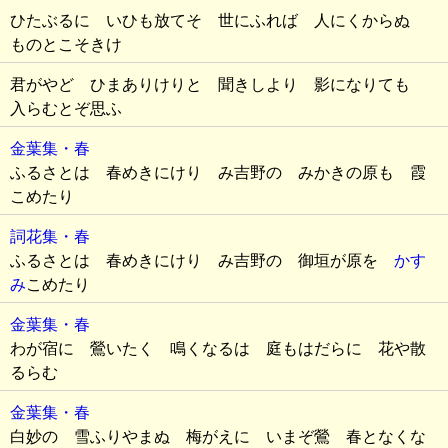
ひたぶるに いひも放てそ 世にふれば 人にくからぬ
ものとこそきけ
君がやど ひまありけりと 聞きしより 影になりても
入らむとぞ思ふ
金葉集・春
ふるさとは 春めきにけり み吉野の みかきの原も 霞
こめたり
詞花集・春
ふるさとは 春めきにけり み吉野の 御垣が原を
かす
み
こめたり
金葉集・春
わが宿に 鶯いたく 鳴くなるは 庭もはだらに 花や散
るらむ
金葉集・春
白妙の 雪ふりやまぬ 梅がえに いまぞ鶯 春となくな