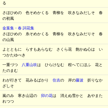
る
さほひめの 色そめかくる 青柳を 吹きなみだしそ 春
の初風
金葉集・春
詞花集
さほひめの 糸そめかくる 青柳を 吹きなみだりそ 春
の山風
よとともに らすもあらなむ さくら花 飽かぬ心は い
つかたゆべき
一重づつ
八重山吹
は ひらけなむ 程へてにほふ 花と
たのまむ
わが行きて 花みるばかり
住吉
の 岸の
藤波
折りなか
ざしそ
嵐のみ 寒き山辺の
卯の花
は 消えぬ雪かと あやまた
れつつ