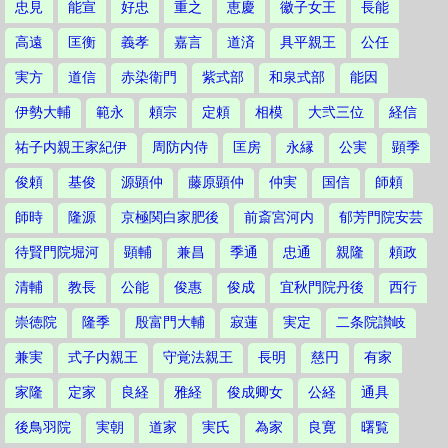
忠見
能宣
好忠
重之
恵慶
徽子女王
長能
高遠
匡衡
義孝
嘉言
道済
具平親王
公任
実方
道信
赤染衛門
紫式部
和泉式部
能因
伊勢大輔
範永
頼宗
定頼
相模
大弐三位
経信
祐子内親王家紀伊
周防内侍
匡房
永縁
公実
顕季
俊頼
基俊
源顕仲
藤原顕仲
仲実
国信
師頼
師時
隆源
京極関白家肥後
前斎宮河内
郁芳門院安芸
待賢門院堀河
顕輔
兼昌
季通
忠通
親隆
頼政
清輔
教長
公能
俊惠
俊成
宜秋門院丹後
西行
崇徳院
隆季
殷富門大輔
寂蓮
実定
二条院讃岐
兼実
式子内親王
守覚法親王
長明
慈円
有家
家隆
定家
良経
雅経
俊成卿女
公経
通具
後鳥羽院
実朝
道家
実氏
為家
良寛
曙覧