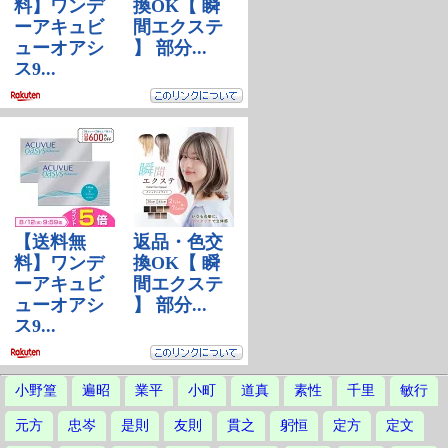
小野篁
遍昭
業平
小町
道真
素性
千里
敏行
元方
忠岑
是則
友則
貫之
躬恒
定方
定文