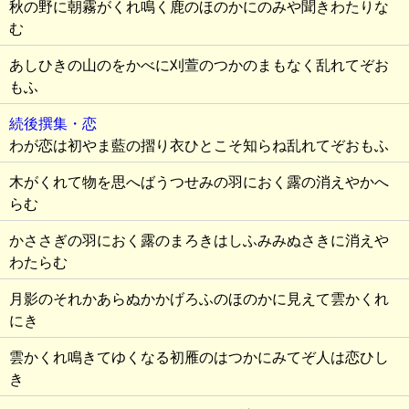
秋の野に朝霧がくれ鳴く鹿のほのかにのみや聞きわたりな
む
あしひきの山のをかべに刈萱のつかのまもなく乱れてぞお
もふ
続後撰集・恋
わが恋は初やま藍の摺り衣ひとこそ知らね乱れてぞおもふ
木がくれて物を思へばうつせみの羽におく露の消えやかへ
らむ
かささぎの羽におく露のまろきはしふみみぬさきに消えや
わたらむ
月影のそれかあらぬかかげろふのほのかに見えて雲かくれ
にき
雲かくれ鳴きてゆくなる初雁のはつかにみてぞ人は恋ひし
き