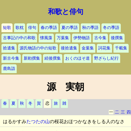
和歌と俳句
短歌
歌枕
俳句
春の季語
夏の季語
秋の季語
冬の季語
古事記の中の和歌
懐風藻
万葉集
伊勢物語
古今集
後撰集
拾遺集
源氏物語の中の短歌
後拾遺集
金葉集
詞花集
千載集
新古今集
新勅撰集
続後撰集
おくのほそ道
野ざらし紀行
鹿島詣
源 実朝
春
夏
秋
冬
賀
恋
旅
雑
一
二
三
四
はるかすみ
たつたの山
の桜花おほつかなきをしる人のなさ