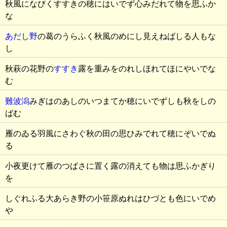
秋風になびくすすきの穂にはいでず心みだれて物を思ふか
な
あだし野
の葛のうらふく秋風のめにし見えねばしる人もな
し
秋萩の花野の
すすき
露を重みをのれしほれてほにやいでな
む
難波潟
みぎはのあしのいつまてか穂にいでずしも秋をしの
ばむ
雁のゐる羽風にさわぐ秋の田の思ひみでれて穂にぞいでぬ
る
小夜更けて雁のつばさに置く露の消えても物は思ふかぎり
を
しぐれふる大あらき野の小笹原ぬれはひづとも色にいでめ
や