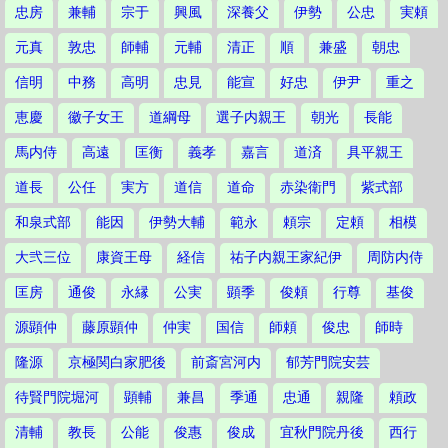
忠房
兼輔
宗于
興風
深養父
伊勢
公忠
実頼
元真
敦忠
師輔
元輔
清正
順
兼盛
朝忠
信明
中務
高明
忠見
能宣
好忠
伊尹
重之
恵慶
徽子女王
道綱母
選子内親王
朝光
長能
馬内侍
高遠
匡衡
義孝
嘉言
道済
具平親王
道長
公任
実方
道信
道命
赤染衛門
紫式部
和泉式部
能因
伊勢大輔
範永
頼宗
定頼
相模
大弐三位
康資王母
経信
祐子内親王家紀伊
周防内侍
匡房
通俊
永縁
公実
顕季
俊頼
行尊
基俊
源顕仲
藤原顕仲
仲実
国信
師頼
俊忠
師時
隆源
京極関白家肥後
前斎宮河内
郁芳門院安芸
待賢門院堀河
顕輔
兼昌
季通
忠通
親隆
頼政
清輔
教長
公能
俊惠
俊成
宜秋門院丹後
西行