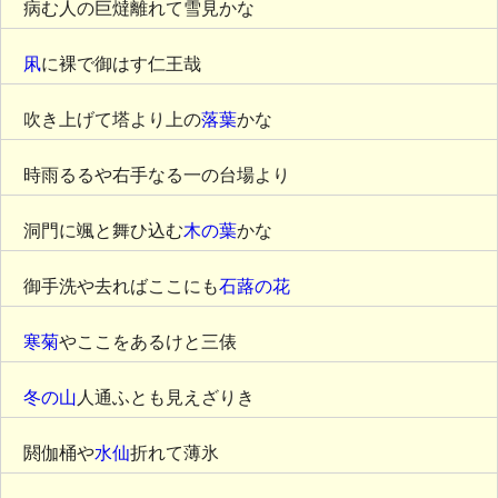
病む人の巨燵離れて雪見かな
凩
に裸で御はす仁王哉
吹き上げて塔より上の
落葉
かな
時雨るるや右手なる一の台場より
洞門に颯と舞ひ込む
木の葉
かな
御手洗や去ればここにも
石蕗の花
寒菊
やここをあるけと三俵
冬の山
人通ふとも見えざりき
閼伽桶や
水仙
折れて薄氷