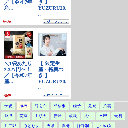
子規
漱石
龍之介
碧梧桐
虚子
鬼城
泊雲
亜浪
花蓑
山頭火
普羅
放哉
風生
水巴
蛇笏
月二郎
みどり女
石鼎
喜舟
禅寺洞
しづの女