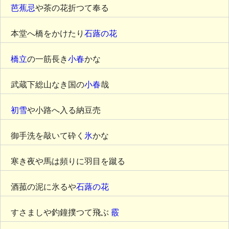
芭蕉忌
や茶の花折つて奉る
本堂へ橋をかけたり
石蕗の花
橋立
の一筋長き
小春
かな
武蔵下総山なき国の
小春
哉
初雪
や小路へ入る納豆売
御手洗を敲いて砕く
氷
かな
寒き夜や馬は頻りに羽目を蹴る
酒菰の泥に氷るや
石蕗の花
すさましや釣鐘撲つて飛ぶ
霰