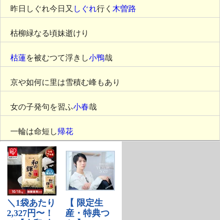
昨日しぐれ今日又
しぐれ
行く
木曽路
枯柳緑なる頃妹逝けり
枯蓮
を被むつて浮きし
小鴨
哉
京や如何に里は雪積む峰もあり
女の子発句を習ふ
小春
哉
一輪は命短し
帰花