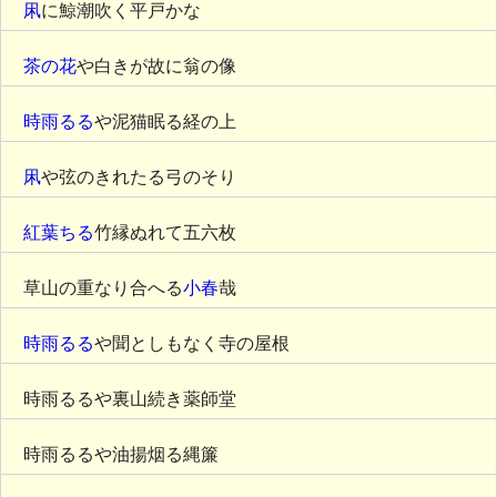
凩
に鯨潮吹く平戸かな
茶の花
や白きが故に翁の像
時雨るる
や泥猫眠る経の上
凩
や弦のきれたる弓のそり
紅葉ちる
竹縁ぬれて五六枚
草山の重なり合へる
小春
哉
時雨るる
や聞としもなく寺の屋根
時雨るるや裏山続き薬師堂
時雨るるや油揚烟る縄簾