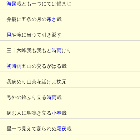
海鼠
哉とも一つにては候まじ
弁慶に五条の月の
寒さ
哉
凩
や滝に当つて引き返す
三十六峰我も我もと
時雨
けり
初時雨
五山の交るがはる哉
我病めり山茶花活けよ枕元
号外の鈴ふり立る
時雨
哉
病む人に鳥鳴き立る
小春
哉
星一つ見えて寐られぬ
霜夜
哉