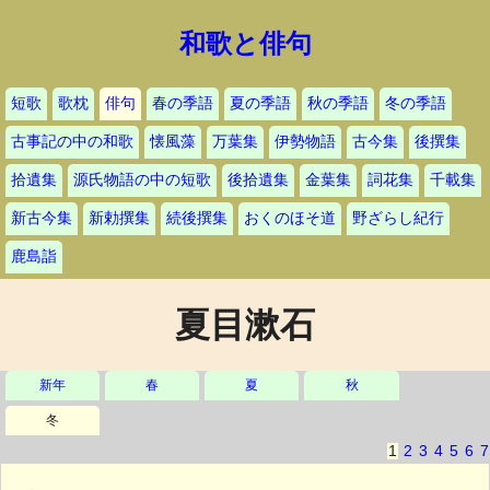
和歌と俳句
短歌
歌枕
俳句
春の季語
夏の季語
秋の季語
冬の季語
古事記の中の和歌
懐風藻
万葉集
伊勢物語
古今集
後撰集
拾遺集
源氏物語の中の短歌
後拾遺集
金葉集
詞花集
千載集
新古今集
新勅撰集
続後撰集
おくのほそ道
野ざらし紀行
鹿島詣
夏目漱石
新年
春
夏
秋
冬
1
2
3
4
5
6
7