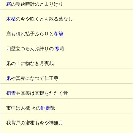
霜
の朝袂時計のとまりけり
木枯
の今や吹くとも散る葉なし
塵も積れ払子ふらりと
冬籠
四壁立つらんぷ許りの
寒
哉
凩の上に物なき月夜哉
凩
や真赤になつて仁王尊
初雪
や庫裏は真鴨をたたく音
市中は人様 々の
師走
哉
我背戸の蜜柑も今や神無月