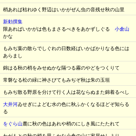
梢あれば枯れゆく野辺はいかがぜん虫の音残せ秋の山里
新勅撰集
限あればいかがは色もまさるべきをあかずしぐるゝ
小倉山
かな
もみぢ葉の散らでしぐれの日数経ばいかばかりなる色には
あらまし
錦はる秋の梢をみせぬかな隔つる霧のやどをつくりて
常磐なる松の緑に神さびてもみぢぞ秋は朱の玉垣
もみぢ散る野原を分けて行く人は花ならぬまた錦着るべし
大井河
ゐせぎによどむ水の色に秋ふかくなるほどぞ知らる
る
をぐら山
麓に秋の色はあれや梢のにしき風にたたれて
わがもとの秋の梢を思ふかな小倉の山に家居せしより