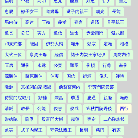
信明
中務
高明
忠見
能宣
好忠
伊尹
重之
恵慶
徽子女王
道綱母
選子内親王
朝光
長能
馬内侍
高遠
匡衡
義孝
嘉言
道済
具平親王
道長
公任
実方
道信
道命
赤染衛門
紫式部
和泉式部
能因
伊勢大輔
範永
頼宗
定頼
相模
大弐三位
康資王母
経信
祐子内親王家紀伊
周防内侍
匡房
通俊
永縁
公実
顕季
俊頼
行尊
基俊
源顕仲
藤原顕仲
仲実
国信
師頼
俊忠
師時
隆源
京極関白家肥後
前斎宮河内
郁芳門院安芸
待賢門院堀河
顕輔
兼昌
季通
忠通
親隆
頼政
清輔
教長
公能
俊惠
俊成
宜秋門院丹後
西行
崇徳院
隆季
殷富門大輔
寂蓮
実定
二条院讃岐
兼実
式子内親王
守覚法親王
長明
慈円
有家