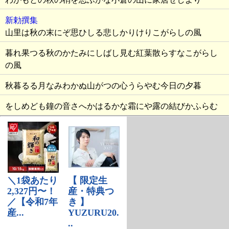
新勅撰集
山里は秋の末にぞ思ひしる悲しかりけりこがらしの風
暮れ果つる秋のかたみにしばし見む紅葉散らすなこがらし
の風
秋暮るる月なみわかぬ山がつの心うらやむ今日の夕暮
をしめども鐘の音さへかはるかな霜にや露の結びかふらむ