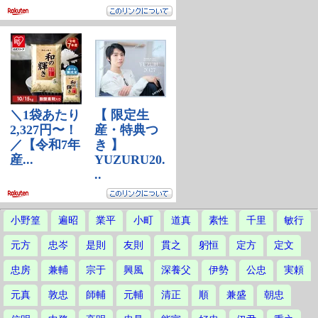
小野篁
遍昭
業平
小町
道真
素性
千里
敏行
元方
忠岑
是則
友則
貫之
躬恒
定方
定文
忠房
兼輔
宗于
興風
深養父
伊勢
公忠
実頼
元真
敦忠
師輔
元輔
清正
順
兼盛
朝忠