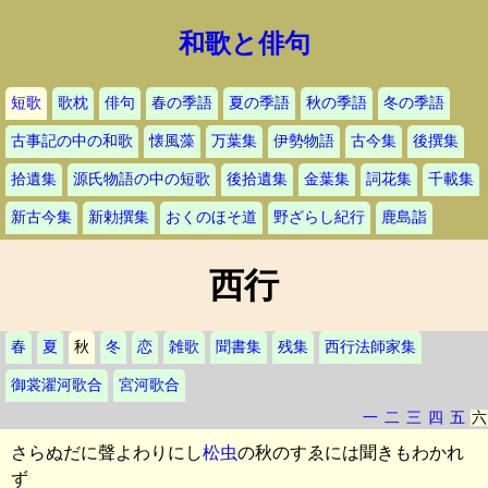
和歌と俳句
短歌
歌枕
俳句
春の季語
夏の季語
秋の季語
冬の季語
古事記の中の和歌
懐風藻
万葉集
伊勢物語
古今集
後撰集
拾遺集
源氏物語の中の短歌
後拾遺集
金葉集
詞花集
千載集
新古今集
新勅撰集
おくのほそ道
野ざらし紀行
鹿島詣
西行
春
夏
秋
冬
恋
雑歌
聞書集
残集
西行法師家集
御裳濯河歌合
宮河歌合
一
二
三
四
五
六
さらぬだに聲よわりにし
松虫
の秋のすゑには聞きもわかれ
ず