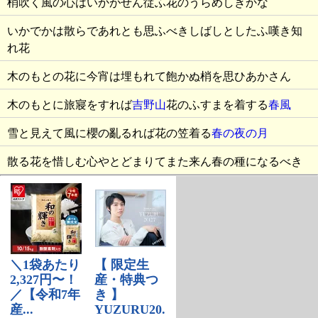
梢吹く風の心はいかがせん従ふ花のうらめしきかな
いかでかは散らであれとも思ふべきしばしとしたふ嘆き知
れ花
木のもとの花に今宵は埋もれて飽かぬ梢を思ひあかさん
木のもとに旅寢をすれば
吉野山
花のふすまを着する
春風
雪と見えて風に櫻の亂るれば花の笠着る
春の夜の月
散る花を惜しむ心やとどまりてまた来ん春の種になるべき