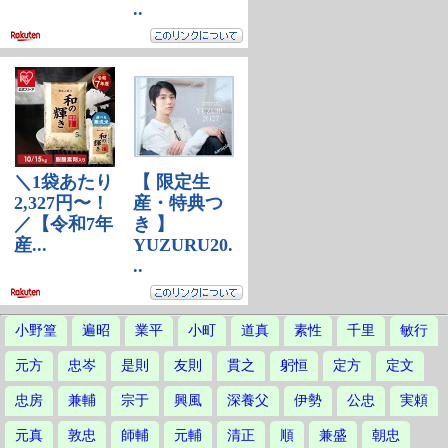
小野篁
遍昭
業平
小町
道真
素性
千里
敏行
元方
忠岑
是則
友則
貫之
躬恒
定方
定文
忠房
兼輔
宗于
興風
深養父
伊勢
公忠
実頼
元真
敦忠
師輔
元輔
清正
順
兼盛
朝忠