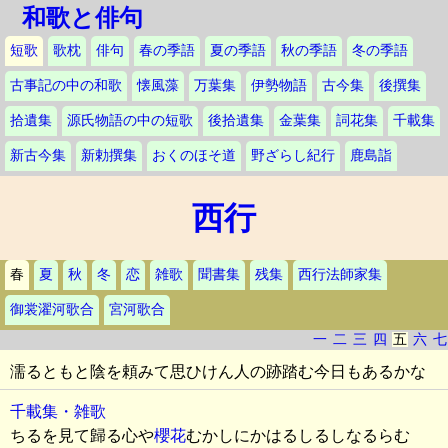
和歌と俳句
短歌
歌枕
俳句
春の季語
夏の季語
秋の季語
冬の季語
古事記の中の和歌
懐風藻
万葉集
伊勢物語
古今集
後撰集
拾遺集
源氏物語の中の短歌
後拾遺集
金葉集
詞花集
千載集
新古今集
新勅撰集
おくのほそ道
野ざらし紀行
鹿島詣
西行
春
夏
秋
冬
恋
雑歌
聞書集
残集
西行法師家集
御裳濯河歌合
宮河歌合
一
二
三
四
五
六
七
濡るともと陰を頼みて思ひけん人の跡踏む今日もあるかな
千載集・雑歌
ちるを見て歸る心や
櫻花
むかしにかはるしるしなるらむ