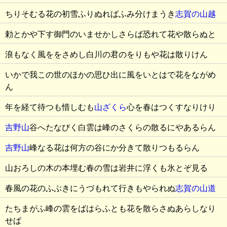
ちりそむる花の初雪ふりぬればふみ分けまうき
志賀の山越
勅とかや下す御門のいませかしさらば恐れて花や散らぬと
浪もなく風ををさめし白川の君のをりもや花は散りけん
いかで我この世のほかの思ひ出に風をいとはで花をながめ
ん
年を経て待つも惜しむも
山ざくら
心を春はつくすなりけり
吉野山
谷へたなびく白雲は峰のさくらの散るにやあるらん
吉野山
峰なる花は何方の谷にか分きて散りつもるらん
山おろしの木の本埋む春の雪は岩井に浮くも氷とぞ見る
春風の花のふぶきにうづもれて行きもやられぬ
志賀の山道
たちまがふ峰の雲をばはらふとも花を散らさぬあらしなり
せば