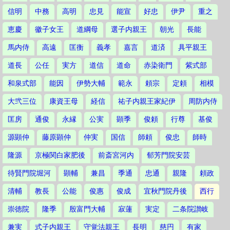
信明
中務
高明
忠見
能宣
好忠
伊尹
重之
恵慶
徽子女王
道綱母
選子内親王
朝光
長能
馬内侍
高遠
匡衡
義孝
嘉言
道済
具平親王
道長
公任
実方
道信
道命
赤染衛門
紫式部
和泉式部
能因
伊勢大輔
範永
頼宗
定頼
相模
大弐三位
康資王母
経信
祐子内親王家紀伊
周防内侍
匡房
通俊
永縁
公実
顕季
俊頼
行尊
基俊
源顕仲
藤原顕仲
仲実
国信
師頼
俊忠
師時
隆源
京極関白家肥後
前斎宮河内
郁芳門院安芸
待賢門院堀河
顕輔
兼昌
季通
忠通
親隆
頼政
清輔
教長
公能
俊惠
俊成
宜秋門院丹後
西行
崇徳院
隆季
殷富門大輔
寂蓮
実定
二条院讃岐
兼実
式子内親王
守覚法親王
長明
慈円
有家