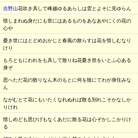
吉野山
花吹き具して峰越ゆるあらしは雲とよそに見ゆらん
惜しまれぬ身だにも世にはあるものをあなあやにくの花の
心や
憂き世にはとどめおかじと春風の散らすは花を惜しむなり
けり
もろともにわれをも具して散りね花憂き世をいとふ心ある
身ぞ
思へただ花の散りなん木のもとに何を陰にてわが身住みな
ん
ながむとて花にもいたくなれぬれば散る別れこそかなしか
りけれ
惜しめども思ひげもなくあだに散る花は心ぞかしこかりけ
る