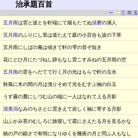
治承題百首
一
二
三
四
五
五月雨
は雲と波とを軒端にて烟もたてぬ
須磨
の浦人
五月雨
のふりにし里は道たえて庭の小百合も波の下草
五月雨にしばの庵は傾きて軒の雫の音ぞ短き
花にとひ月にたづねし跡もなし雲こすみねの五月雨の空
五月雨
の雲をへだてて行く月の光はもらで軒の玉水
秋風に木の間の月は洩りそめて光をむすぶ袖の白玉
うす霧の麓にしづむ山の端に一人はなれて上る月影
清美潟
なみのちさとに雲きえて岩しく袖に寄する月影
山ふかみ苔のむしろに旅寝して霜にさえたる月を見るかな
槙の戸の鎖さで有明になりゆくを幾夜の月と問ふ人もなし