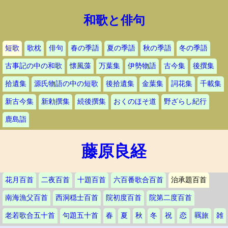
和歌と俳句
短歌
歌枕
俳句
春の季語
夏の季語
秋の季語
冬の季語
古事記の中の和歌
懐風藻
万葉集
伊勢物語
古今集
後撰集
拾遺集
源氏物語の中の短歌
後拾遺集
金葉集
詞花集
千載集
新古今集
新勅撰集
続後撰集
おくのほそ道
野ざらし紀行
鹿島詣
藤原良経
花月百首
二夜百首
十題百首
六百番歌合百首
治承題百首
南海漁父百首
西洞穏士百首
院初度百首
院第二度百首
老若歌合五十首
句題五十首
春
夏
秋
冬
祝
恋
羈旅
雑