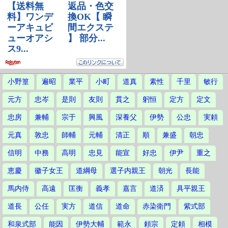
小野篁
遍昭
業平
小町
道真
素性
千里
敏行
元方
忠岑
是則
友則
貫之
躬恒
定方
定文
忠房
兼輔
宗于
興風
深養父
伊勢
公忠
実頼
元真
敦忠
師輔
元輔
清正
順
兼盛
朝忠
信明
中務
高明
忠見
能宣
好忠
伊尹
重之
恵慶
徽子女王
道綱母
選子内親王
朝光
長能
馬内侍
高遠
匡衡
義孝
嘉言
道済
具平親王
道長
公任
実方
道信
道命
赤染衛門
紫式部
和泉式部
能因
伊勢大輔
範永
頼宗
定頼
相模