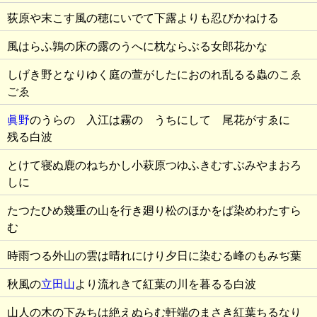
荻原や末こす風の穂にいでて下露よりも忍びかねける
風はらふ鶉の床の露のうへに枕ならぶる女郎花かな
しげき野となりゆく庭の萱がしたにおのれ乱るる蟲のこゑ
ごゑ
眞野
のうらの 入江は霧の うちにして 尾花がすゑに
残る白波
とけて寝ぬ鹿のねちかし小萩原つゆふきむすぶみやまおろ
しに
たつたひめ幾重の山を行き廻り松のほかをば染めわたすら
む
時雨つる外山の雲は晴れにけり夕日に染むる峰のもみぢ葉
秋風の
立田山
より流れきて紅葉の川を暮るる白波
山人の木の下みちは絶えぬらむ軒端のまさき紅葉ちるなり